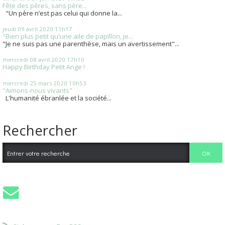
Fête des pères, sans père...
"Un père n’est pas celui qui donne la...
jeudi 09
avril 2020
11h17
"Bien plus petit qu'une aile de papillon, je...
"Je ne suis pas une parenthèse, mais un avertissement"...
mercredi 08
avril 2020
17h10
Happy Birthday Petit Ange !
mercredi 25
mars 2020
10h53
"Aimons-nous vivants"
L'humanité ébranlée et la société...
Rechercher