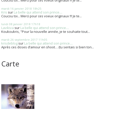
Coucou toi... Merci pour ces voeux originaux !!! Je te...
mardi 16
janvier 2018
18h25
Kris
sur
La belle qui attend son prince....
Coucou toi... Merci pour ces voeux originaux !!! Je te...
lundi 08
janvier 2018
17h18
Lavikiva
sur
La belle qui attend son prince....
Koukoukris, "Pour la nouvelle année, je te souhaite tout...
mardi 26
septembre 2017
11h05
krisdeblog
sur
La belle qui attend son prince....
Après ces doses d’amour en shoot… (tu sentais si bien ton...
Carte