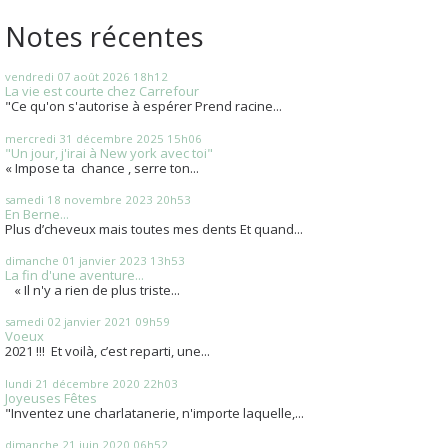
Notes récentes
vendredi 07
août 2026
18h12
La vie est courte chez Carrefour
"Ce qu'on s'autorise à espérer Prend racine...
mercredi 31
décembre 2025
15h06
"Un jour, j'irai à New york avec toi"
« Impose ta chance , serre ton...
samedi 18
novembre 2023
20h53
En Berne...
Plus d’cheveux mais toutes mes dents Et quand...
dimanche 01
janvier 2023
13h53
La fin d'une aventure...
« Il n'y a rien de plus triste...
samedi 02
janvier 2021
09h59
Voeux
2021 !!! Et voilà, c’est reparti, une...
lundi 21
décembre 2020
22h03
Joyeuses Fêtes
"Inventez une charlatanerie, n'importe laquelle,...
dimanche 21
juin 2020
06h52