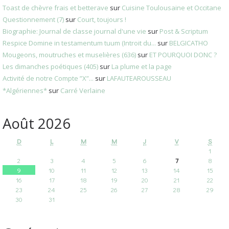
Toast de chèvre frais et betterave
sur
Cuisine Toulousaine et Occitane
Questionnement (7)
sur
Court, toujours !
Biographie: Journal de classe journal d'une vie
sur
Post & Scriptum
Respice Domine in testamentum tuum (Introit du...
sur
BELGICATHO
Mougeons, moutruches et muselières (636)
sur
ET POURQUOI DONC ?
Les dimanches poétiques (405)
sur
La plume et la page
Activité de notre Compte ”X”...
sur
LAFAUTEAROUSSEAU
*Algériennes*
sur
Carré Verlaine
Août 2026
D
L
M
M
J
V
S
1
2
3
4
5
6
7
8
9
10
11
12
13
14
15
16
17
18
19
20
21
22
23
24
25
26
27
28
29
30
31