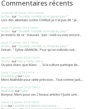
Commentaires récents
vendredi 08
février 2019
09h56
le Doc.
sur
"Société, société, tu m'auras pas !"
Lors des attentats contre CHARLIE je n'ai pas dit " Je...
jeudi 31
janvier 2019
14h41
le Doc.
sur
"Société, société, tu m'auras pas !"
Je reviens de ce ' mauvais ' pas : voilà ou voici encore...
jeudi 31
janvier 2019
14h32
le Doc.
sur
"Société, société, tu m'auras pas !"
Extrait : " Sylvie GRANON : Pour qu'un individu soit...
samedi 14
juillet 2018
13h14
le Doc.
sur
Vas-y Tony, vas-y....
Ou plus blanc que blanc : … Si la culture participe de...
lundi 11
juin 2018
21h14
krisdeblog
sur
Folia
Merci Mathilde pour cette précision... Tout comme Jack,...
mercredi 06
juin 2018
18h22
Mathilde
sur
Folia
Bonjour, Merci pour ces 2 beaux articles !! Juste une...
mardi 16
janvier 2018
18h25
Kris
sur
La belle qui attend son prince....