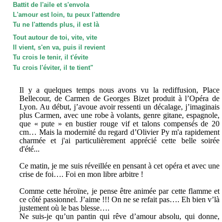
Battit de l'aile et s'envola
L'amour est loin, tu peux l'attendre
Tu ne l'attends plus, il est là
Tout autour de toi, vite, vite
Il vient, s'en va, puis il revient
Tu crois le tenir, il t'évite
Tu crois l'éviter, il te tient"
Il y a quelques temps nous avons vu la rediffusion, Place
Bellecour, de Carmen de Georges Bizet produit à l’Opéra de
Lyon. Au début, j’avoue avoir ressenti un décalage, j
’imaginais
plus Carmen, avec une robe à volants, genre gitane, espagnole,
que « pute » en bustier rouge vif et talons compensés de 20
cm… Mais la modernité du regard d’Olivier Py m'a rapidement
charmée et j'ai particulièrement apprécié cette belle soirée
d'été...
Ce matin, je me suis réveillée en pensant à cet opéra et avec une
crise de foi…. Foi en mon libre arbitre !
Comme cette héroïne, je pense être animée par cette flamme et
ce côté passionnel. J’aime !!! On ne se refait pas…. Eh bien v’là
justement où le bas blesse….
Ne suis-je qu’un pantin qui rêve d’amour absolu, qui donne,