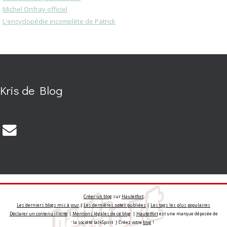
Michel Onfray officiel
L'encyclopédie incomplète de Patrick
Kris de Blog
Créer un blog
sur
Hautetfort
Les derniers blogs mis à jour
|
Les dernières notes publiées
|
Les tags les plus populaires
Déclarer un contenu illicite
|
Mentions légales de ce blog
|
Hautetfort
est une marque déposée de
la société talkSpirit | Créez votre
blog
!