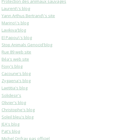
Protection des animaux sauvages
Laurent\'s blog
Yann Arthus Bertrand\'s site
Marino\'s blog
Lavikiva'blog
El Papou\'s blog
Stop Animals Genocid'blog
Rue 89 web site
Béa's web site
Foxy's blog
Cacoune's blog
Zygaena's blog
Laetitia's blog
Solidesir's
Olivier's blog
Christophe's blog
Soleil bleu's blog
JEA's blog
Pat's blog
Michel Onfray pas officiel