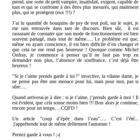
prend, une sorte de petit vampire, insatisfait, exigent, capable de
tout et qui se confronte à des êtres plus mesurés, qui maitrisent
plus, qui se protègent (eux !!!) ?
J’ai lu quantité de bouquins de psy de tout poil, sur le sujet, je
me suis retrouvée dans tant de discours. Bien sûr, il est
rassurant de constater que son mode de fonctionnement est bien
souvent partagé, mais tout de même…. Le problème est que,
même en ayant conscience, il est bien difficile d’en changer et
que cela ne me rend pas heureuse ! Quoique comme Michel
Onfray, je commence à penser qu’il ne faut pas trop en
demander non plus, l’absence de souffrance, c’est déjà être
heureux !
"Si je t’aime prends garde à toi !" invective, la vilaine dame, je
ne pense pas être une menace pour lui, mais pour moi, pas si
sûre….
Quand arriverai-je à dire : si je t’aime, j’prends garde à moi ! Il
est évident, que cela sonne moins bien !!! Bon alors je continue,
encore pour un temps….
CQFD !
Un article "coup d’épée dans l’eau"…. C’est l’été...
j'appréhende tout de même drôlement l'automne !
Prenez garde à vous ! ;-(