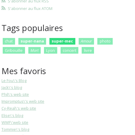
S'abonner au flux RSS
S'abonner au flux ATOM
Tags populaires
chat
super-nana
super-mec
Amour
photo
Gribouille
Mort
Lyon
concert
livre
Mes favoris
Le Fou\'s Blog
Jack\'s blog
Phil\'s web site
Impromptus\'s web site
Cy-Real\'s web site
Elise\'s blog
WWF\'web site
Tommie\'s blog