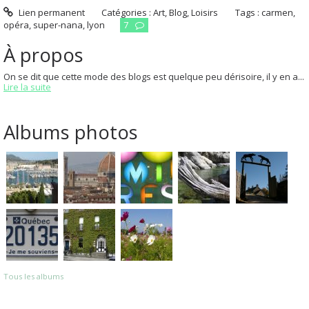
Lien permanent
Catégories :
Art
,
Blog
,
Loisirs
Tags :
carmen
,
opéra
,
super-nana
,
lyon
7
À propos
On se dit que cette mode des blogs est quelque peu dérisoire, il y en a...
Lire la suite
Albums photos
Tous les albums