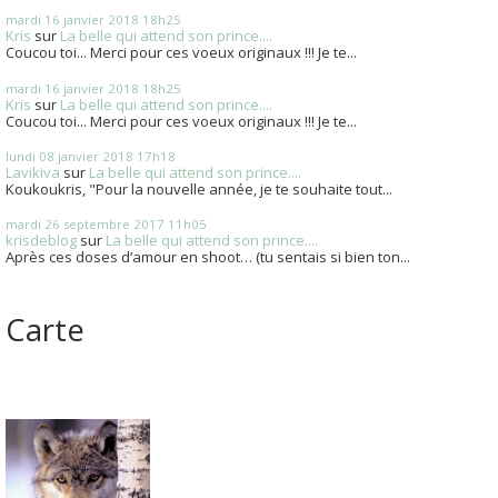
mardi 16
janvier 2018
18h25
Kris
sur
La belle qui attend son prince....
Coucou toi... Merci pour ces voeux originaux !!! Je te...
mardi 16
janvier 2018
18h25
Kris
sur
La belle qui attend son prince....
Coucou toi... Merci pour ces voeux originaux !!! Je te...
lundi 08
janvier 2018
17h18
Lavikiva
sur
La belle qui attend son prince....
Koukoukris, "Pour la nouvelle année, je te souhaite tout...
mardi 26
septembre 2017
11h05
krisdeblog
sur
La belle qui attend son prince....
Après ces doses d’amour en shoot… (tu sentais si bien ton...
Carte