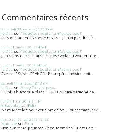
Commentaires récents
vendredi 08
février 2019
09h56
le Doc.
sur
"Société, société, tu m'auras pas !"
Lors des attentats contre CHARLIE je n'ai pas dit " Je...
jeudi 31
janvier 2019
14h41
le Doc.
sur
"Société, société, tu m'auras pas !"
Je reviens de ce ' mauvais ' pas : voilà ou voici encore...
jeudi 31
janvier 2019
14h32
le Doc.
sur
"Société, société, tu m'auras pas !"
Extrait : " Sylvie GRANON : Pour qu'un individu soit...
samedi 14
juillet 2018
13h14
le Doc.
sur
Vas-y Tony, vas-y....
Ou plus blanc que blanc : … Si la culture participe de...
lundi 11
juin 2018
21h14
krisdeblog
sur
Folia
Merci Mathilde pour cette précision... Tout comme Jack,...
mercredi 06
juin 2018
18h22
Mathilde
sur
Folia
Bonjour, Merci pour ces 2 beaux articles !! Juste une...