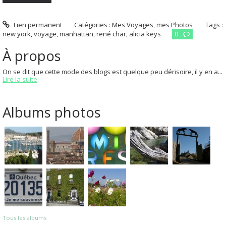
Lien permanent
Catégories :
Mes Voyages, mes Photos
Tags :
new york
,
voyage
,
manhattan
,
rené char
,
alicia keys
0
À propos
On se dit que cette mode des blogs est quelque peu dérisoire, il y en a...
Lire la suite
Albums photos
Tous les albums