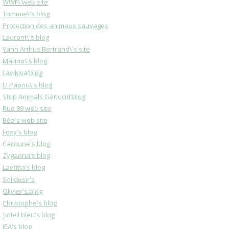
WWF\'web site
Tommie\'s blog
Protection des animaux sauvages
Laurent\'s blog
Yann Arthus Bertrand\'s site
Marino\'s blog
Lavikiva'blog
El Papou\'s blog
Stop Animals Genocid'blog
Rue 89 web site
Béa's web site
Foxy's blog
Cacoune's blog
Zygaena's blog
Laetitia's blog
Solidesir's
Olivier's blog
Christophe's blog
Soleil bleu's blog
JEA's blog