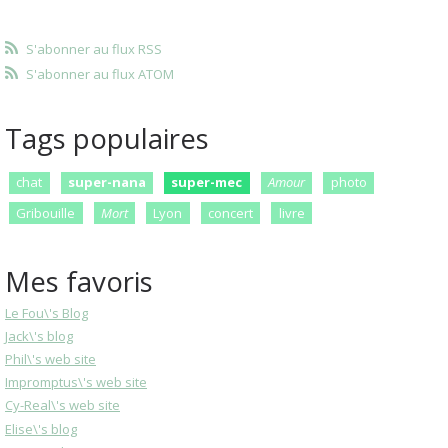
S'abonner au flux RSS
S'abonner au flux ATOM
Tags populaires
chat
super-nana
super-mec
Amour
photo
Gribouille
Mort
Lyon
concert
livre
Mes favoris
Le Fou\'s Blog
Jack\'s blog
Phil\'s web site
Impromptus\'s web site
Cy-Real\'s web site
Elise\'s blog