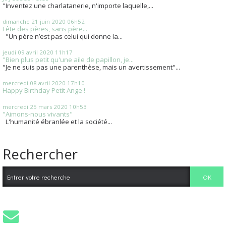
"Inventez une charlatanerie, n'importe laquelle,...
dimanche 21
juin 2020
06h52
Fête des pères, sans père...
"Un père n’est pas celui qui donne la...
jeudi 09
avril 2020
11h17
"Bien plus petit qu'une aile de papillon, je...
"Je ne suis pas une parenthèse, mais un avertissement"...
mercredi 08
avril 2020
17h10
Happy Birthday Petit Ange !
mercredi 25
mars 2020
10h53
"Aimons-nous vivants"
L'humanité ébranlée et la société...
Rechercher