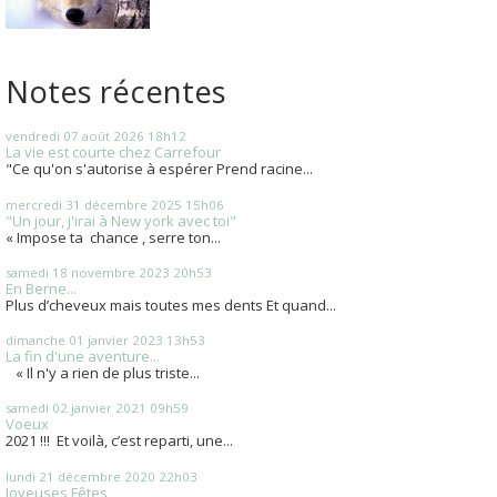
Notes récentes
vendredi 07
août 2026
18h12
La vie est courte chez Carrefour
"Ce qu'on s'autorise à espérer Prend racine...
mercredi 31
décembre 2025
15h06
"Un jour, j'irai à New york avec toi"
« Impose ta chance , serre ton...
samedi 18
novembre 2023
20h53
En Berne...
Plus d’cheveux mais toutes mes dents Et quand...
dimanche 01
janvier 2023
13h53
La fin d'une aventure...
« Il n'y a rien de plus triste...
samedi 02
janvier 2021
09h59
Voeux
2021 !!! Et voilà, c’est reparti, une...
lundi 21
décembre 2020
22h03
Joyeuses Fêtes