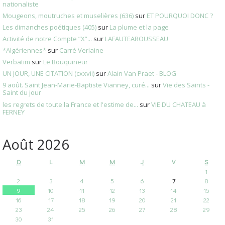
nationaliste
Mougeons, moutruches et muselières (636)
sur
ET POURQUOI DONC ?
Les dimanches poétiques (405)
sur
La plume et la page
Activité de notre Compte ”X”...
sur
LAFAUTEAROUSSEAU
*Algériennes*
sur
Carré Verlaine
Verbatim
sur
Le Bouquineur
UN JOUR, UNE CITATION (cxxvii)
sur
Alain Van Praet - BLOG
9 août. Saint Jean-Marie-Baptiste Vianney, curé...
sur
Vie des Saints -
Saint du jour
les regrets de toute la France et l'estime de...
sur
VIE DU CHATEAU à
FERNEY
Août 2026
D
L
M
M
J
V
S
1
2
3
4
5
6
7
8
9
10
11
12
13
14
15
16
17
18
19
20
21
22
23
24
25
26
27
28
29
30
31