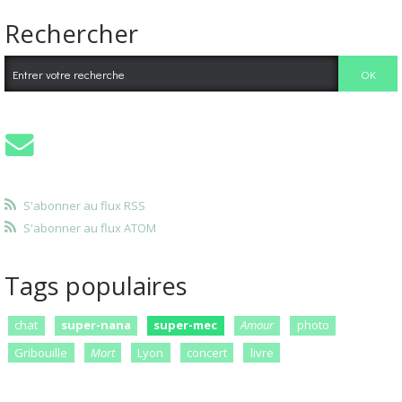
Rechercher
S'abonner au flux RSS
S'abonner au flux ATOM
Tags populaires
chat
super-nana
super-mec
Amour
photo
Gribouille
Mort
Lyon
concert
livre