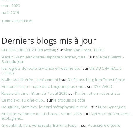
mars 2020
août 2019
Toutes les archives
Derniers blogs mis à jour
UN JOUR, UNE CITATION (cxxvii)
sur
Alain Van Praet - BLOG
9 août. Saint Jean-Marie-Baptiste Vianney, curé...
sur
Vie des Saints -
Saint du jour
les regrets de toute la France et l'estime de...
sur
VIE DU CHATEAU à
FERNEY
Mulhouse libérée… brièvement !
sur
D'r Elsass blog fum Ernest-Emile
Humour²²² La pratique du « Toujours plus » ne...
sur
XYZ, ABCD
Russie Ukraine : Bilan du 7 août 2026
sur
l'information nationaliste
Ce mois-ci, au ciné-club...
sur
le croquis de côté
Douguine, Mamleev, le dard métaphysique et la...
sur
Euro-Synergies
Nuit Internationale de la Chauve-Souris 2026
sur
L'AN VERT de Vouziers :
écologie et...
Groenland, Iran, Vénézuela, Burkina Faso ...
sur
Poussière d'étoile