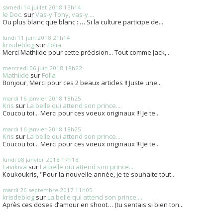
samedi 14
juillet 2018
13h14
le Doc.
sur
Vas-y Tony, vas-y....
Ou plus blanc que blanc : … Si la culture participe de...
lundi 11
juin 2018
21h14
krisdeblog
sur
Folia
Merci Mathilde pour cette précision... Tout comme Jack,...
mercredi 06
juin 2018
18h22
Mathilde
sur
Folia
Bonjour, Merci pour ces 2 beaux articles !! Juste une...
mardi 16
janvier 2018
18h25
Kris
sur
La belle qui attend son prince....
Coucou toi... Merci pour ces voeux originaux !!! Je te...
mardi 16
janvier 2018
18h25
Kris
sur
La belle qui attend son prince....
Coucou toi... Merci pour ces voeux originaux !!! Je te...
lundi 08
janvier 2018
17h18
Lavikiva
sur
La belle qui attend son prince....
Koukoukris, "Pour la nouvelle année, je te souhaite tout...
mardi 26
septembre 2017
11h05
krisdeblog
sur
La belle qui attend son prince....
Après ces doses d’amour en shoot… (tu sentais si bien ton...