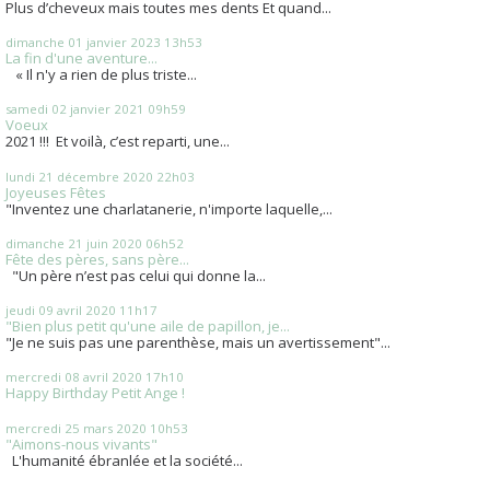
Plus d’cheveux mais toutes mes dents Et quand...
dimanche 01
janvier 2023
13h53
La fin d'une aventure...
« Il n'y a rien de plus triste...
samedi 02
janvier 2021
09h59
Voeux
2021 !!! Et voilà, c’est reparti, une...
lundi 21
décembre 2020
22h03
Joyeuses Fêtes
"Inventez une charlatanerie, n'importe laquelle,...
dimanche 21
juin 2020
06h52
Fête des pères, sans père...
"Un père n’est pas celui qui donne la...
jeudi 09
avril 2020
11h17
"Bien plus petit qu'une aile de papillon, je...
"Je ne suis pas une parenthèse, mais un avertissement"...
mercredi 08
avril 2020
17h10
Happy Birthday Petit Ange !
mercredi 25
mars 2020
10h53
"Aimons-nous vivants"
L'humanité ébranlée et la société...