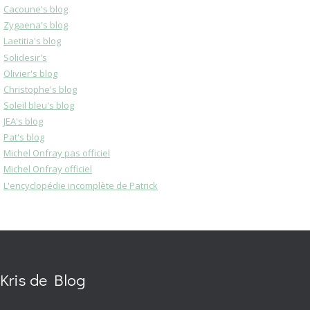
Cacoune's blog
Zygaena's blog
Laetitia's blog
Solidesir's
Olivier's blog
Christophe's blog
Soleil bleu's blog
JEA's blog
Pat's blog
Michel Onfray pas officiel
Michel Onfray officiel
L'encyclopédie incomplète de Patrick
Kris de Blog