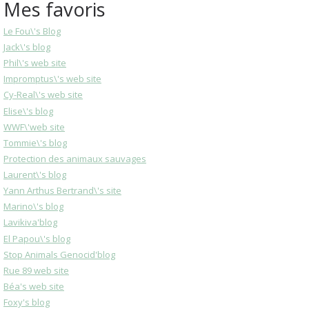
Mes favoris
Le Fou\'s Blog
Jack\'s blog
Phil\'s web site
Impromptus\'s web site
Cy-Real\'s web site
Elise\'s blog
WWF\'web site
Tommie\'s blog
Protection des animaux sauvages
Laurent\'s blog
Yann Arthus Bertrand\'s site
Marino\'s blog
Lavikiva'blog
El Papou\'s blog
Stop Animals Genocid'blog
Rue 89 web site
Béa's web site
Foxy's blog