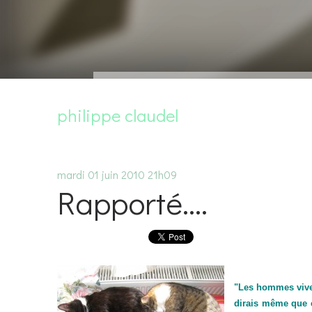
philippe claudel
mardi 01
juin 2010
21h09
Rapporté....
"Les hommes viven
dirais même que c’