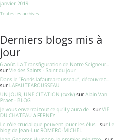
janvier 2019
Toutes les archives
Derniers blogs mis à
jour
6 août. La Transfiguration de Notre Seigneur...
sur
Vie des Saints - Saint du jour
Dans le ”Fonds lafautearousseau”, découvrez......
sur
LAFAUTEAROUSSEAU
UN JOUR, UNE CITATION (cxxiv)
sur
Alain Van
Praet - BLOG
Je vous enverrai tout ce qu’il y aura de...
sur
VIE
DU CHATEAU à FERNEY
Le rôle crucial que peuvent jouer les élus...
sur
Le
blog de Jean-Luc ROMERO-MICHEL
Jean-Georges Humann, le premier ministre...
sur