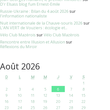
D'r Elsass blog fum Ernest-Emile
Russie-Ukraine : Bilan du 4 août 2026
sur
l'information nationaliste
Nuit internationale de la Chauve-souris 2026
sur
L'AN VERT de Vouziers : écologie et...
Vélo Club Mazérois
sur
Vélo Club Mazèrois
Rencontre entre Illusion et Allusion
sur
Réflexions du Miroir
Août 2026
D
L
M
M
J
V
S
1
2
3
4
5
6
7
8
9
10
11
12
13
14
15
16
17
18
19
20
21
22
23
24
25
26
27
28
29