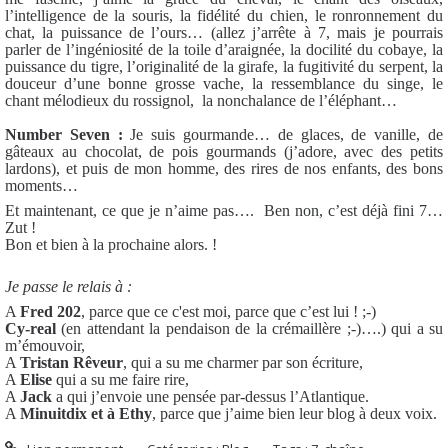
l’intelligence de la souris, la fidélité du chien, le ronronnement du
chat, la puissance de l’ours… (allez j’arrête à 7, mais je pourrais
parler de l’ingéniosité de la toile d’araignée, la docilité du cobaye, la
puissance du tigre, l’originalité de la girafe, la fugitivité du serpent, la
douceur d’une bonne grosse vache, la ressemblance du singe, le
chant mélodieux du rossignol,
la nonchalance de l’éléphant…
Number Seven :
Je suis gourmande… de glaces, de vanille, de
gâteaux au chocolat, de pois gourmands (j’adore, avec des petits
lardons), et puis de mon homme, des rires de nos enfants, des bons
moments…
Et maintenant, ce que je n’aime pas….
Ben non, c’est déjà fini 7…
Zut !
Bon et bien à la prochaine alors. !
Je passe le relais à :
A
Fred 202
, parce que ce c'est moi, parce que c’est lui ! ;-)
Cy-real
(en attendant la pendaison de la crémaillère ;-)….) qui a su
m’émouvoir,
A
Tristan Rêveur
, qui a su me charmer par son écriture,
A
Elise
qui a su me faire rire,
A
Jack
a qui j’envoie une pensée par-dessus l’Atlantique.
A
Minuitdix et à Ethy
, parce que j’aime bien leur blog à deux voix.