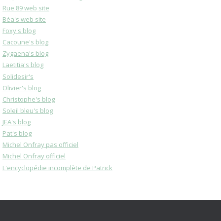
Rue 89 web site
Béa's web site
Foxy's blog
Cacoune's blog
Zygaena's blog
Laetitia's blog
Solidesir's
Olivier's blog
Christophe's blog
Soleil bleu's blog
JEA's blog
Pat's blog
Michel Onfray pas officiel
Michel Onfray officiel
L'encyclopédie incomplète de Patrick