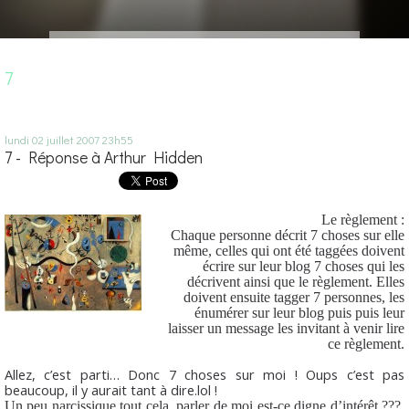
7
lundi 02
juillet 2007
23h55
7 - Réponse à Arthur Hidden
Le règle
ment :
Chaque personne décrit 7 choses sur elle
même, celles qui ont été taggées doivent
écrire sur leur blog 7 choses qui les
décrivent ainsi que le règlement. Elles
doivent ensuite tagger 7 personnes, les
énumérer sur leur blog puis puis leur
laisser un message les invitant à venir lire
ce règlement.
Allez, c’est parti… Donc 7 choses sur moi ! Oups c’est pas
beaucoup, il y aurait tant à dire.lol !
Un peu narcissique tout cela, parler de moi est-ce digne d’intérêt ???