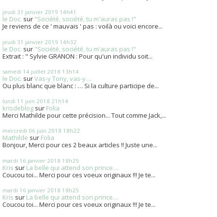
jeudi 31
janvier 2019
14h41
le Doc.
sur
"Société, société, tu m'auras pas !"
Je reviens de ce ' mauvais ' pas : voilà ou voici encore...
jeudi 31
janvier 2019
14h32
le Doc.
sur
"Société, société, tu m'auras pas !"
Extrait : " Sylvie GRANON : Pour qu'un individu soit...
samedi 14
juillet 2018
13h14
le Doc.
sur
Vas-y Tony, vas-y....
Ou plus blanc que blanc : … Si la culture participe de...
lundi 11
juin 2018
21h14
krisdeblog
sur
Folia
Merci Mathilde pour cette précision... Tout comme Jack,...
mercredi 06
juin 2018
18h22
Mathilde
sur
Folia
Bonjour, Merci pour ces 2 beaux articles !! Juste une...
mardi 16
janvier 2018
18h25
Kris
sur
La belle qui attend son prince....
Coucou toi... Merci pour ces voeux originaux !!! Je te...
mardi 16
janvier 2018
18h25
Kris
sur
La belle qui attend son prince....
Coucou toi... Merci pour ces voeux originaux !!! Je te...