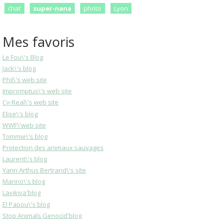
chat
super-nana
photo
Lyon
Mes favoris
Le Fou\'s Blog
Jack\'s blog
Phil\'s web site
Impromptus\'s web site
Cy-Real\'s web site
Elise\'s blog
WWF\'web site
Tommie\'s blog
Protection des animaux sauvages
Laurent\'s blog
Yann Arthus Bertrand\'s site
Marino\'s blog
Lavikiva'blog
El Papou\'s blog
Stop Animals Genocid'blog