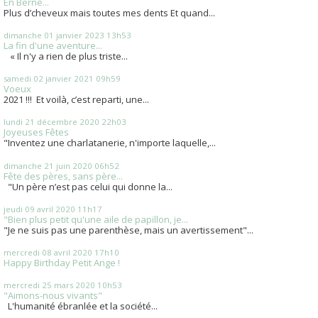
En Berne...
Plus d’cheveux mais toutes mes dents Et quand...
dimanche 01
janvier 2023
13h53
La fin d'une aventure...
« Il n'y a rien de plus triste...
samedi 02
janvier 2021
09h59
Voeux
2021 !!! Et voilà, c’est reparti, une...
lundi 21
décembre 2020
22h03
Joyeuses Fêtes
"Inventez une charlatanerie, n'importe laquelle,...
dimanche 21
juin 2020
06h52
Fête des pères, sans père...
"Un père n’est pas celui qui donne la...
jeudi 09
avril 2020
11h17
"Bien plus petit qu'une aile de papillon, je...
"Je ne suis pas une parenthèse, mais un avertissement"...
mercredi 08
avril 2020
17h10
Happy Birthday Petit Ange !
mercredi 25
mars 2020
10h53
"Aimons-nous vivants"
L'humanité ébranlée et la société...