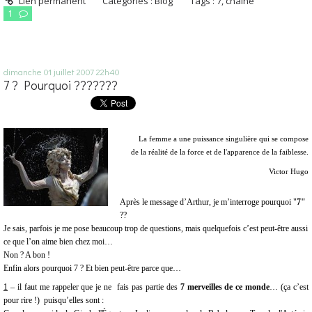
Lien permanent
Catégories :
Blog
Tags :
7
,
chaîne
1
dimanche 01
juillet 2007
22h40
7 ? Pourquoi ???????
La femme a une puissance singulière qui se compose
de la réalité de la force et de l'apparence de la faiblesse.
Victor Hugo
Après le message d’Arthur, je m’interroge pourquoi "
7"
??
Je sais, parfois je me pose beaucoup trop de questions, mais quelquefois c’est peut-être aussi
ce que l’on aime bien chez moi…
Non ? A bon !
Enfin alors pourquoi 7 ? Et bien peut-être parce que…
1
– il faut me rappeler que je ne
fais pas partie des
7 merveilles de ce monde
… (ça c’est
pour rire !)
puisqu’elles sont :
-