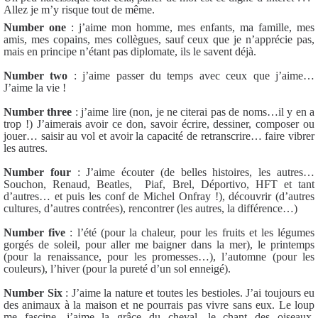
Allez je m’y risque tout de même.
Number one
: j’aime mon homme, mes enfants, ma famille, mes
amis, mes copains, mes collègues, sauf ceux que je n’apprécie pas,
mais en principe n’étant pas diplomate, ils le savent déjà.
Number two
: j’aime passer du temps avec ceux que j’aime…
J’aime la vie !
Number three
: j’aime lire (non, je ne citerai pas de noms…il y en a
trop !) J’aimerais avoir ce don, savoir écrire, dessiner, composer ou
jouer… saisir au vol et avoir la capacité de retranscrire… faire vibrer
les autres.
Number four
: J’aime écouter (de belles histoires, les autres…
Souchon, Renaud, Beatles,
Piaf, Brel, Déportivo, HFT et tant
d’autres… et puis les conf de Michel Onfray !), découvrir (d’autres
cultures, d’autres contrées), rencontrer (les autres, la différence…)
Number five
: l’été (pour la chaleur, pour les fruits et les légumes
gorgés de soleil, pour aller me baigner dans la mer), le printemps
(pour la renaissance, pour les promesses…), l’automne (pour les
couleurs), l’hiver (pour la pureté d’un sol enneigé).
Number Six
: J’aime la nature et toutes les bestioles. J’ai toujours eu
des animaux à la maison et ne pourrais pas vivre sans eux. Le loup
me fascine, j’aime la grâce du cheval, le chant des oiseaux,