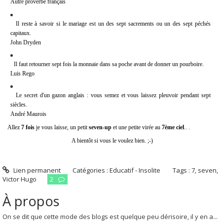
Autre proverbe français
Il reste à savoir si le mariage est un des sept sacrements ou un des sept péchés
capitaux.
John Dryden
Il faut retourner sept fois la monnaie dans sa poche avant de donner un pourboire.
Luis Rego
Le secret d'un gazon anglais : vous semez et vous laissez pleuvoir pendant sept
siècles.
André Maurois
Allez
7 fois
je vous laisse, un petit
seven-up
et une petite virée au
7ème ciel
..
.
A bientôt si vous le voulez bien. ;-)
Lien permanent
Catégories :
Educatif - Insolite
Tags :
7
,
seven
,
Victor Hugo
2
À propos
On se dit que cette mode des blogs est quelque peu dérisoire, il y en a...