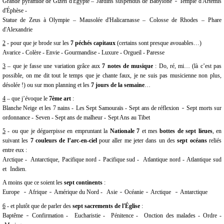
Grande pyramide de Gizeh d'Égypte –
Jardins suspendus de Babylone
Temple d'Artémis
d'Éphèse -
Statue de Zeus à Olympie –
Mausolée d'Halicarnasse –
Colosse de Rhodes –
Phare
d'Alexandrie
2
- pour que je brode sur les
7 péchés capitaux
(certains sont presque avouables…)
Avarice - Colère - Envie - Gourmandise - Luxure - Orgueil - Paresse
3
– que je fasse une variation grâce aux
7 notes de musique
: Do, ré, mi… (là c’est pas
possible, on me dit tout le temps que je chante faux, je ne suis pas musicienne non plus,
désolée !) ou sur mon planning et les
7 jours de la semaine
…
4
– que j’évoque le
7ème art
:
-
Blanche Neige et les 7 nains -
Les Sept Samouraïs -
Sept ans de réflexion
Sept morts sur
ordonnance -
Seven - Sept ans de malheur -
Sept Ans au Tibet
5
- ou que je déguerpisse en empruntant la
Nationale 7
et mes
bottes de sept lieues
, en
suivant les
7 couleurs de l’arc-en-ciel
pour aller me jeter dans un des
sept océans
reliés
entre eux :
Arctique -
Antarctique,
Pacifique nord -
Pacifique sud -
Atlantique nord -
Atlantique sud
et
Indien.
A moins que ce soient les
sept continents
:
-
-
-
-
-
Europe
Afrique
Amérique du Nord -
Asie
Océanie
Arctique
Antarctique
6
- et plutôt que de parler des
sept sacrements de l'Église
:
-
Baptême
Confirmation -
Eucharistie -
Pénitence -
Onction des malades -
Ordre -