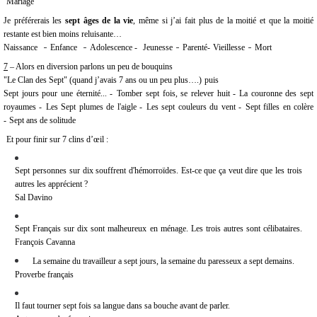
Mariage
Je préférerais les
sept âges de la vie
, même si j’ai fait plus de la moitié et que la moitié
restante est bien moins reluisante…
-
-
-
-
Naissance
Enfance
Adolescence -
Jeunesse
Parenté-
Vieillesse
Mort
7
– Alors en diversion parlons un peu de bouquins
"Le Clan des Sept" (quand j’avais 7 ans ou un peu plus….)
puis
Sept jours pour une éternité... -
Tomber sept fois, se relever huit - L
a couronne des sept
royaumes -
Les Sept plumes de l'aigle -
Les sept couleurs du vent -
Sept filles en colère
-
Sept ans de solitude
Et pour finir sur 7 clins d’œil :
Sept personnes sur dix souffrent d'hémorroïdes. Est-ce que ça veut dire que les trois
autres les apprécient ?
Sal Davino
Sept Français sur dix sont malheureux en ménage. Les trois autres sont célibataires.
François Cavanna
La semaine du travailleur a sept jours, la semaine du paresseux a sept demains.
Proverbe français
Il faut tourner sept fois sa langue dans sa bouche avant de parler.