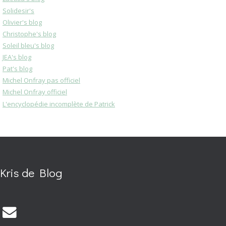
Solidesir's
Olivier's blog
Christophe's blog
Soleil bleu's blog
JEA's blog
Pat's blog
Michel Onfray pas officiel
Michel Onfray officiel
L'encyclopédie incomplète de Patrick
Kris de Blog