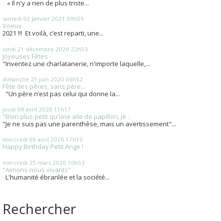
« Il n'y a rien de plus triste...
samedi 02
janvier 2021
09h59
Voeux
2021 !!! Et voilà, c’est reparti, une...
lundi 21
décembre 2020
22h03
Joyeuses Fêtes
"Inventez une charlatanerie, n'importe laquelle,...
dimanche 21
juin 2020
06h52
Fête des pères, sans père...
"Un père n’est pas celui qui donne la...
jeudi 09
avril 2020
11h17
"Bien plus petit qu'une aile de papillon, je...
"Je ne suis pas une parenthèse, mais un avertissement"...
mercredi 08
avril 2020
17h10
Happy Birthday Petit Ange !
mercredi 25
mars 2020
10h53
"Aimons-nous vivants"
L'humanité ébranlée et la société...
Rechercher