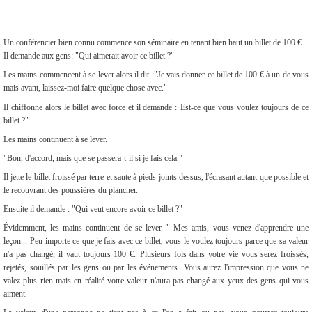
Un conférencier bien connu commence son séminaire en tenant bien haut un billet de 100 €.
Il demande aux gens: "Qui aimerait avoir ce billet ?"
Les mains commencent à se lever alors il dit :"Je vais donner ce billet de 100 € à un de vous
mais avant, laissez-moi faire quelque chose avec."
Il chiffonne alors le billet avec force et il demande :
Es
t-ce que vous voulez toujours de ce
billet ?"
Les mains continuent à se lever.
"Bon, d'accord, mais que se passera-t-il si je fais cela."
Il jette le billet froissé par terre et saute à pieds joints dessus, l'écrasant autant que possible et
le recouvrant des poussières du plancher.
Ensuite il demande : "Qui veut encore avoir ce billet ?"
Évidemment, les mains continuent de se lever. " Mes amis, vous venez d'apprendre une
leçon...
Peu importe ce que je fais avec ce billet, vous le voulez toujours parce que sa valeur
n'a pas changé, il vaut toujours 100 €.
Plusieurs fois dans votre vie vous serez froissés,
rejetés, souillés par les gens ou par les événements.
Vous aurez l'impression que vous ne
valez plus rien mais en réalité votre valeur n'aura pas changé aux yeux des gens qui vous
aiment.