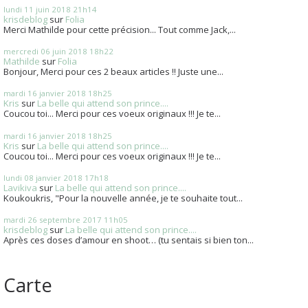
lundi 11
juin 2018
21h14
krisdeblog
sur
Folia
Merci Mathilde pour cette précision... Tout comme Jack,...
mercredi 06
juin 2018
18h22
Mathilde
sur
Folia
Bonjour, Merci pour ces 2 beaux articles !! Juste une...
mardi 16
janvier 2018
18h25
Kris
sur
La belle qui attend son prince....
Coucou toi... Merci pour ces voeux originaux !!! Je te...
mardi 16
janvier 2018
18h25
Kris
sur
La belle qui attend son prince....
Coucou toi... Merci pour ces voeux originaux !!! Je te...
lundi 08
janvier 2018
17h18
Lavikiva
sur
La belle qui attend son prince....
Koukoukris, "Pour la nouvelle année, je te souhaite tout...
mardi 26
septembre 2017
11h05
krisdeblog
sur
La belle qui attend son prince....
Après ces doses d’amour en shoot… (tu sentais si bien ton...
Carte