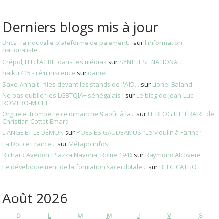
Derniers blogs mis à jour
Brics : la nouvelle plateforme de paiement...
sur
l'information
nationaliste
Crépol, LFI : l’AGRIF dans les médias
sur
SYNTHESE NATIONALE
haiku 415 - réminiscence
sur
daniel
Saxe-Anhalt : files devant les stands de l'AfD...
sur
Lionel Baland
Ne pas oublier les LGBTQIA+ sénégalais !
sur
Le blog de Jean-Luc
ROMERO-MICHEL
Orgue et trompette ce dimanche 9 août à la...
sur
LE BLOG LITTÉRAIRE de
Christian Cottet-Emard
L'ANGE ET LE DÉMON
sur
POESIES GAUDEAMUS ”Le Moulin à Farine”
La Douce France...
sur
Métapo infos
Richard Avedon, Piazza Navona, Rome 1946
sur
Raymond Alcovère
Le développement de la formation sacerdotale...
sur
BELGICATHO
Août 2026
D
L
M
M
J
V
S