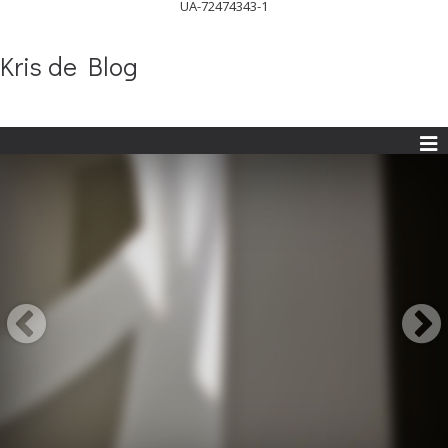
UA-72474343-1
Kris de Blog