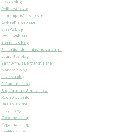
Jack\'s blog
Phil\'s web site
Impromptus\'s web site
Cy-Real\'s web site
Elise\'s blog
WWF\'web site
Tommie\'s blog
Protection des animaux sauvages
Laurent\'s blog
Yann Arthus Bertrand\'s site
Marino\'s blog
Lavikiva'blog
El Papou\'s blog
Stop Animals Genocid'blog
Rue 89 web site
Béa's web site
Foxy's blog
Cacoune's blog
Zygaena's blog
Laetitia's blog