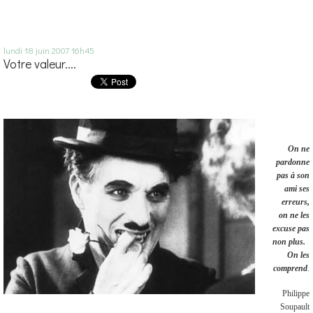
lundi 18
juin 2007
16h45
Votre valeur....
On ne
pardonne
pas à son
ami ses
erreurs,
on ne les
excuse pas
non plus.
On les
comprend
.
Philippe
Soupault