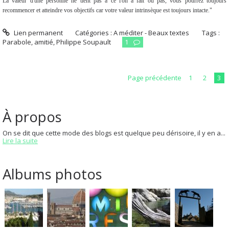
La valeur d'une personne ne tient pas à ce l'on a fait ou pas, vous pourrez toujours
recommencer et atteindre vos objectifs car votre valeur intrinsèque est toujours intacte."
Lien permanent
Catégories :
A méditer - Beaux textes
Tags :
Parabole
,
amitié
,
Philippe Soupault
1
Page précédente
1
2
3
À propos
On se dit que cette mode des blogs est quelque peu dérisoire, il y en a...
Lire la suite
Albums photos