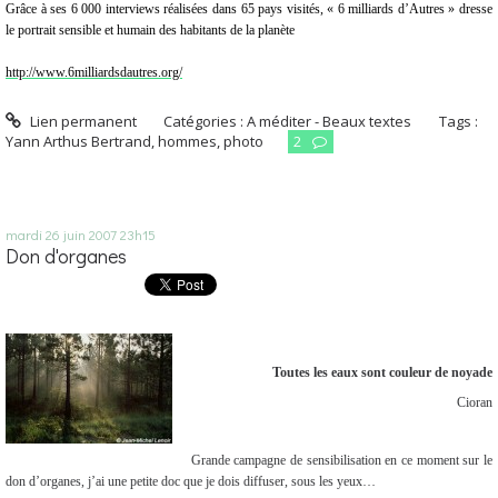
Grâce à ses 6 000 interviews réalisées dans 65 pays visités, « 6 milliards d’Autres » dresse
le portrait sensible et humain des habitants de la planète
http://www.6milliardsdautres.org/
Lien permanent
Catégories :
A méditer - Beaux textes
Tags :
Yann Arthus Bertrand
,
hommes
,
photo
2
mardi 26
juin 2007
23h15
Don d'organes
Toutes les eaux sont couleur de noyade
Cioran
Grande campagne de sensibilisation en ce moment sur le
don d’organes, j’ai une petite doc que je dois diffuser, sous les yeux…