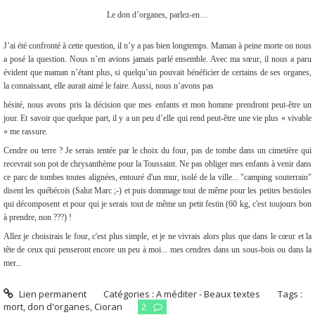
Le don d’organes, parlez-en…
J’ai été confronté à cette question, il n’y a pas bien longtemps. Maman à peine morte on nous
a posé la question. Nous n’en avions jamais parlé ensemble. Avec ma sœur, il nous a paru
évident que maman n’étant plus, si quelqu’un pouvait bénéficier de certains de ses organes,
la connaissant, elle aurait aimé le faire. Aussi, nous n’avons pas
hésité, nous avons pris la décision que mes enfants et mon homme prendront peut-être un
jour. Et savoir que quelque part, il y a un peu d’elle qui rend peut-être une vie plus « vivable
» me rassure.
Cendre ou terre ? Je serais tentée par le choix du four, pas de tombe dans un cimetière qui
recevrait son pot de chrysanthème pour la Toussaint. Ne pas obliger mes enfants à venir dans
ce parc de tombes toutes alignées, entouré d'un mur, isolé de la ville... "camping souterrain"
disent les québécois (Salut Marc ;-) et puis dommage tout de même pour les petites bestioles
qui décomposent et pour qui je serais tout de même un petit festin (60 kg, c'est toujours bon
à prendre, non ???) !
Allez je choisirais le four, c'est plus simple, et je ne vivrais alors plus que dans le cœur et la
tête de ceux qui penseront encore un peu à moi... mes cendres dans un sous-bois ou dans la
mer...
Lien permanent
Catégories :
A méditer - Beaux textes
Tags :
mort
,
don d'organes
,
Cioran
2