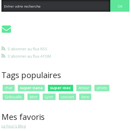
S'abonner au flux RSS
S'abonner au flux ATOM
Tags populaires
chat
super-nana
super-mec
Amour
photo
Gribouille
Mort
Lyon
concert
livre
Mes favoris
Le Fou\'s Blog