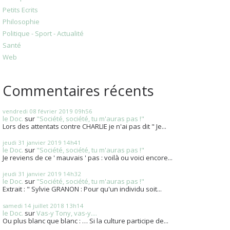
Petits Ecrits
Philosophie
Politique - Sport - Actualité
Santé
Web
Commentaires récents
vendredi 08
février 2019
09h56
le Doc.
sur
"Société, société, tu m'auras pas !"
Lors des attentats contre CHARLIE je n'ai pas dit " Je...
jeudi 31
janvier 2019
14h41
le Doc.
sur
"Société, société, tu m'auras pas !"
Je reviens de ce ' mauvais ' pas : voilà ou voici encore...
jeudi 31
janvier 2019
14h32
le Doc.
sur
"Société, société, tu m'auras pas !"
Extrait : " Sylvie GRANON : Pour qu'un individu soit...
samedi 14
juillet 2018
13h14
le Doc.
sur
Vas-y Tony, vas-y....
Ou plus blanc que blanc : … Si la culture participe de...