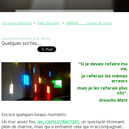
On va au cinéma !!!
Page d'accueil
VAREKAI......... Cirque du Soleil
vendredi 05
février 2016
18h42
Quelques sorties....
"Si je devais refaire ma
vie,
je referais les mêmes
erreurs
mais je les referais plus
tôt".
Groucho Marx
Encore quelques beaux moments :
Un truc assez fou,
les
CAPILOTRACTEES
, un spectacle étonnant,
plein de charme, mais qui a enchanté celui qui m'accompagnait...