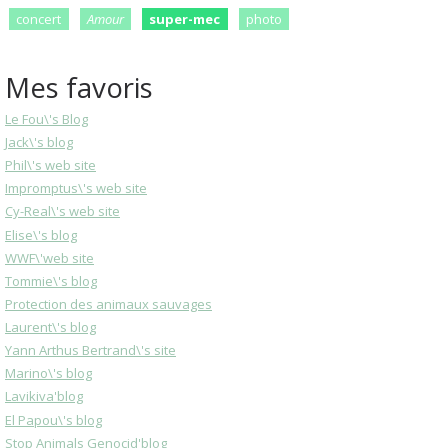
concert
Amour
super-mec
photo
Mes favoris
Le Fou\'s Blog
Jack\'s blog
Phil\'s web site
Impromptus\'s web site
Cy-Real\'s web site
Elise\'s blog
WWF\'web site
Tommie\'s blog
Protection des animaux sauvages
Laurent\'s blog
Yann Arthus Bertrand\'s site
Marino\'s blog
Lavikiva'blog
El Papou\'s blog
Stop Animals Genocid'blog