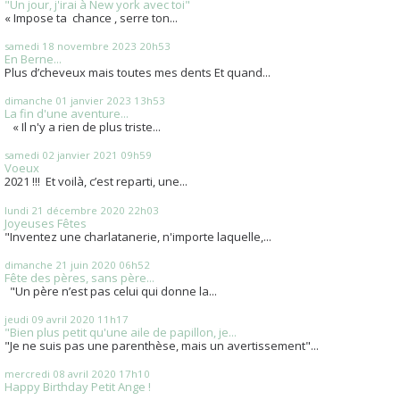
"Un jour, j'irai à New york avec toi"
« Impose ta chance , serre ton...
samedi 18
novembre 2023
20h53
En Berne...
Plus d’cheveux mais toutes mes dents Et quand...
dimanche 01
janvier 2023
13h53
La fin d'une aventure...
« Il n'y a rien de plus triste...
samedi 02
janvier 2021
09h59
Voeux
2021 !!! Et voilà, c’est reparti, une...
lundi 21
décembre 2020
22h03
Joyeuses Fêtes
"Inventez une charlatanerie, n'importe laquelle,...
dimanche 21
juin 2020
06h52
Fête des pères, sans père...
"Un père n’est pas celui qui donne la...
jeudi 09
avril 2020
11h17
"Bien plus petit qu'une aile de papillon, je...
"Je ne suis pas une parenthèse, mais un avertissement"...
mercredi 08
avril 2020
17h10
Happy Birthday Petit Ange !