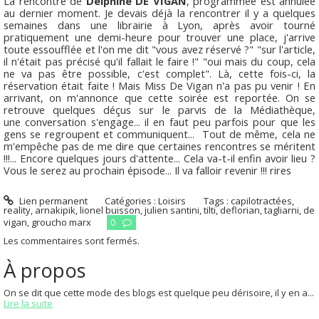
La rencontre de
Delphine DE VIGAN
, programmée est annulée
au dernier moment. Je devais déjà la rencontrer il y a quelques
semaines dans une librairie à Lyon, après avoir tourné
pratiquement une demi-heure pour trouver une place, j'arrive
toute essoufflée et l'on me dit "vous avez réservé ?" "sur l'article,
il n'était pas précisé qu'il fallait le faire !" "oui mais du coup, cela
ne va pas être possible, c'est complet". Là, cette fois-ci, la
réservation était faite ! Mais Miss De Vigan n'a pas pu venir ! En
arrivant, on m'annonce que cette soirée est reportée. On se
retrouve quelques déçus sur le parvis de la Médiathèque,
une conversation s'engage... il en faut peu parfois pour que les
gens se regroupent et communiquent... Tout de même, cela ne
m'empêche pas de me dire que certaines rencontres se méritent
!!!... Encore quelques jours d'attente... Cela va-t-il enfin avoir lieu ?
Vous le serez au prochain épisode... Il va falloir revenir !!! rires
Lien permanent
Catégories :
Loisirs
Tags :
capilotractées
,
reality
,
arnakipik
,
lionel buisson
,
julien santini
,
tilti
,
deflorian
,
tagliarni
,
de
vigan
,
groucho marx
0
Les commentaires sont fermés.
À propos
On se dit que cette mode des blogs est quelque peu dérisoire, il y en a...
Lire la suite