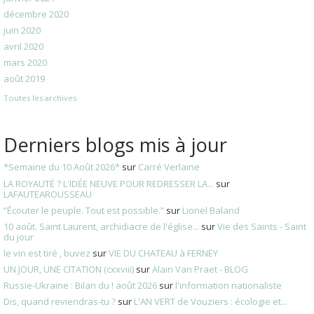
décembre 2020
juin 2020
avril 2020
mars 2020
août 2019
Toutes les archives
Derniers blogs mis à jour
*Semaine du 10 Août 2026*
sur
Carré Verlaine
LA ROYAUTÉ ? L'IDÉE NEUVE POUR REDRESSER LA...
sur
LAFAUTEAROUSSEAU
”Écouter le peuple. Tout est possible.”
sur
Lionel Baland
10 août. Saint Laurent, archidiacre de l'église...
sur
Vie des Saints - Saint
du jour
le vin est tiré , buvez
sur
VIE DU CHATEAU à FERNEY
UN JOUR, UNE CITATION (cxxviii)
sur
Alain Van Praet - BLOG
Russie-Ukraine : Bilan du ! août 2026
sur
l'information nationaliste
Dis, quand reviendras-tu ?
sur
L'AN VERT de Vouziers : écologie et...