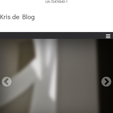
UA-72474343-1
Kris de Blog