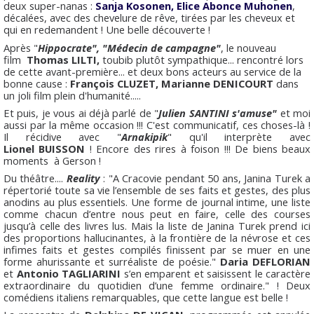
deux super-nanas :
Sanja Kosonen, Elice Abonce Muhonen
,
décalées, avec des chevelure de rêve, tirées par les cheveux et
qui en redemandent ! Une belle découverte !
Après "
Hippocrate", "Médecin de campagne"
, le nouveau
film
Thomas LILTI,
toubib plutôt sympathique... rencontré lors
de cette avant-première... et deux bons acteurs au service de la
bonne cause :
François CLUZET, Marianne DENICOURT
dans
un joli film plein d'humanité.....
Et puis, je vous ai déjà parlé de "
Julien SANTINI s'amuse"
et moi
aussi par la même occasion !!! C'est communicatif, ces choses-là !
Il récidive avec "
Arnakipik
" qu'il interprète avec
Lionel
BUISSON
! Encore des rires à foison !!! De biens beaux
moments à Gerson !
Du théâtre....
Reality
: "A Cracovie pendant 50 ans, Janina Turek a
répertorié toute sa vie l’ensemble de ses faits et gestes, des plus
anodins au plus essentiels. Une forme de journal intime, une liste
comme chacun d’entre nous peut en faire, celle des courses
jusqu’à celle des livres lus. Mais la liste de Janina Turek prend ici
des proportions hallucinantes, à la frontière de la névrose et ces
infimes faits et gestes compilés finissent par se muer en une
forme ahurissante et surréaliste de poésie."
Daria DEFLORIAN
et
Antonio TAGLIARINI
s’en emparent et saisissent le caractère
extraordinaire du quotidien d’une femme ordinaire." ! Deux
comédiens italiens remarquables, que cette langue est belle !