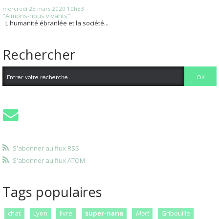
mercredi 25
mars 2020
10h53
"Aimons-nous vivants"
L'humanité ébranlée et la société...
Rechercher
S'abonner au flux RSS
S'abonner au flux ATOM
Tags populaires
chat
Lyon
livre
super-nana
Mort
Gribouille