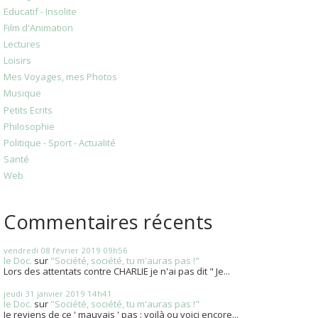
Educatif - Insolite
Film d'Animation
Lectures
Loisirs
Mes Voyages, mes Photos
Musique
Petits Ecrits
Philosophie
Politique - Sport - Actualité
Santé
Web
Commentaires récents
vendredi 08
février 2019
09h56
le Doc.
sur
"Société, société, tu m'auras pas !"
Lors des attentats contre CHARLIE je n'ai pas dit " Je...
jeudi 31
janvier 2019
14h41
le Doc.
sur
"Société, société, tu m'auras pas !"
Je reviens de ce ' mauvais ' pas : voilà ou voici encore...