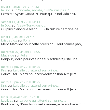
jeudi 31
janvier 2019
14h32
le Doc.
sur
"Société, société, tu m'auras pas !"
Extrait : " Sylvie GRANON : Pour qu'un individu soit...
samedi 14
juillet 2018
13h14
le Doc.
sur
Vas-y Tony, vas-y....
Ou plus blanc que blanc : … Si la culture participe de...
lundi 11
juin 2018
21h14
krisdeblog
sur
Folia
Merci Mathilde pour cette précision... Tout comme Jack,...
mercredi 06
juin 2018
18h22
Mathilde
sur
Folia
Bonjour, Merci pour ces 2 beaux articles !! Juste une...
mardi 16
janvier 2018
18h25
Kris
sur
La belle qui attend son prince....
Coucou toi... Merci pour ces voeux originaux !!! Je te...
mardi 16
janvier 2018
18h25
Kris
sur
La belle qui attend son prince....
Coucou toi... Merci pour ces voeux originaux !!! Je te...
lundi 08
janvier 2018
17h18
Lavikiva
sur
La belle qui attend son prince....
Koukoukris, "Pour la nouvelle année, je te souhaite tout...