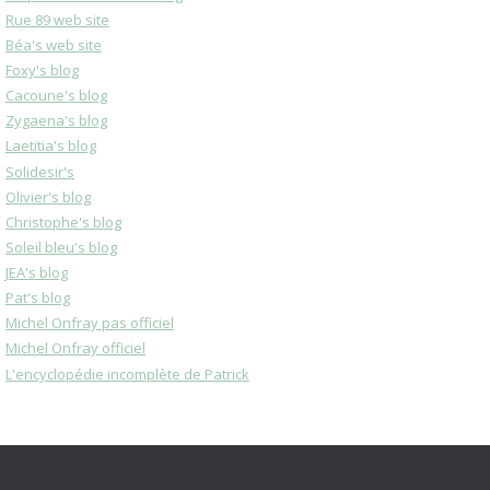
Rue 89 web site
Béa's web site
Foxy's blog
Cacoune's blog
Zygaena's blog
Laetitia's blog
Solidesir's
Olivier's blog
Christophe's blog
Soleil bleu's blog
JEA's blog
Pat's blog
Michel Onfray pas officiel
Michel Onfray officiel
L'encyclopédie incomplète de Patrick