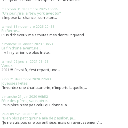
mercredi 31
décembre 2025
15h06
"Un jour, j'irai à New york avec toi"
« Impose ta chance , serre ton...
samedi 18
novembre 2023
20h53
En Berne...
Plus d’cheveux mais toutes mes dents Et quand...
dimanche 01
janvier 2023
13h53
La fin d'une aventure...
« Il n'y a rien de plus triste...
samedi 02
janvier 2021
09h59
Voeux
2021 !!! Et voilà, c’est reparti, une...
lundi 21
décembre 2020
22h03
Joyeuses Fêtes
"Inventez une charlatanerie, n'importe laquelle,...
dimanche 21
juin 2020
06h52
Fête des pères, sans père...
"Un père n’est pas celui qui donne la...
jeudi 09
avril 2020
11h17
"Bien plus petit qu'une aile de papillon, je...
"Je ne suis pas une parenthèse, mais un avertissement"...