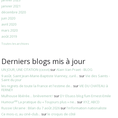
janvier 2021
décembre 2020
juin 2020
avril 2020
mars 2020
août 2019
Toutes les archives
Derniers blogs mis à jour
UN JOUR, UNE CITATION (cxxvii)
sur
Alain Van Praet - BLOG
9 août. Saint Jean-Marie-Baptiste Vianney, curé...
sur
Vie des Saints -
Saint du jour
les regrets de toute la France et l'estime de...
sur
VIE DU CHATEAU à
FERNEY
Mulhouse libérée… brièvement !
sur
D'r Elsass blog fum Ernest-Emile
Humour²²² La pratique du « Toujours plus » ne...
sur
XYZ, ABCD
Russie Ukraine : Bilan du 7 août 2026
sur
l'information nationaliste
Ce mois-ci, au ciné-club...
sur
le croquis de côté