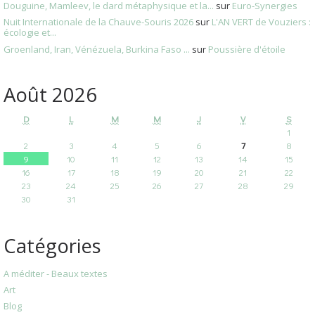
Douguine, Mamleev, le dard métaphysique et la...
sur
Euro-Synergies
Nuit Internationale de la Chauve-Souris 2026
sur
L'AN VERT de Vouziers :
écologie et...
Groenland, Iran, Vénézuela, Burkina Faso ...
sur
Poussière d'étoile
Août 2026
D
L
M
M
J
V
S
1
2
3
4
5
6
7
8
9
10
11
12
13
14
15
16
17
18
19
20
21
22
23
24
25
26
27
28
29
30
31
Catégories
A méditer - Beaux textes
Art
Blog