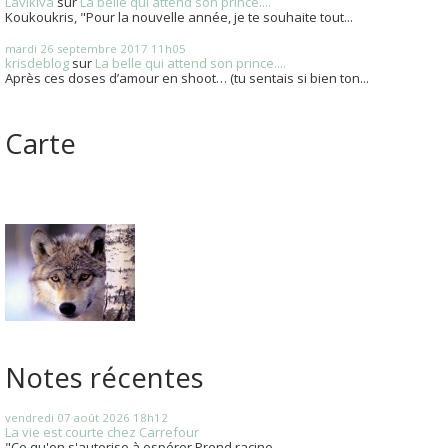
Lavikiva
sur
La belle qui attend son prince....
Koukoukris, "Pour la nouvelle année, je te souhaite tout...
mardi 26
septembre 2017
11h05
krisdeblog
sur
La belle qui attend son prince....
Après ces doses d’amour en shoot… (tu sentais si bien ton...
Carte
Notes récentes
vendredi 07
août 2026
18h12
La vie est courte chez Carrefour
"Ce qu'on s'autorise à espérer Prend racine...