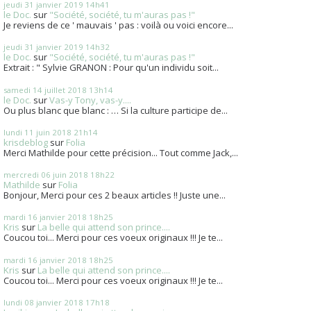
jeudi 31
janvier 2019
14h41
le Doc.
sur
"Société, société, tu m'auras pas !"
Je reviens de ce ' mauvais ' pas : voilà ou voici encore...
jeudi 31
janvier 2019
14h32
le Doc.
sur
"Société, société, tu m'auras pas !"
Extrait : " Sylvie GRANON : Pour qu'un individu soit...
samedi 14
juillet 2018
13h14
le Doc.
sur
Vas-y Tony, vas-y....
Ou plus blanc que blanc : … Si la culture participe de...
lundi 11
juin 2018
21h14
krisdeblog
sur
Folia
Merci Mathilde pour cette précision... Tout comme Jack,...
mercredi 06
juin 2018
18h22
Mathilde
sur
Folia
Bonjour, Merci pour ces 2 beaux articles !! Juste une...
mardi 16
janvier 2018
18h25
Kris
sur
La belle qui attend son prince....
Coucou toi... Merci pour ces voeux originaux !!! Je te...
mardi 16
janvier 2018
18h25
Kris
sur
La belle qui attend son prince....
Coucou toi... Merci pour ces voeux originaux !!! Je te...
lundi 08
janvier 2018
17h18