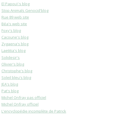
El Papou\'s blog
Stop Animals Genocid'blog
Rue 89 web site
Béa's web site
Foxy's blog
Cacoune's blog
Zygaena's blog
Laetitia's blog
Solidesir's
Olivier's blog
Christophe's blog
Soleil bleu's blog
JEA's blog
Pat's blog
Michel Onfray pas officiel
Michel Onfray officiel
L'encyclopédie incomplète de Patrick