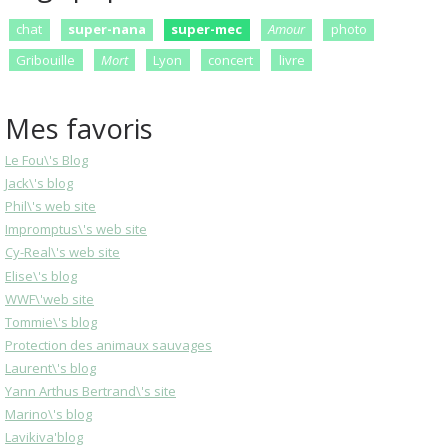
chat
super-nana
super-mec
Amour
photo
Gribouille
Mort
Lyon
concert
livre
Mes favoris
Le Fou\'s Blog
Jack\'s blog
Phil\'s web site
Impromptus\'s web site
Cy-Real\'s web site
Elise\'s blog
WWF\'web site
Tommie\'s blog
Protection des animaux sauvages
Laurent\'s blog
Yann Arthus Bertrand\'s site
Marino\'s blog
Lavikiva'blog