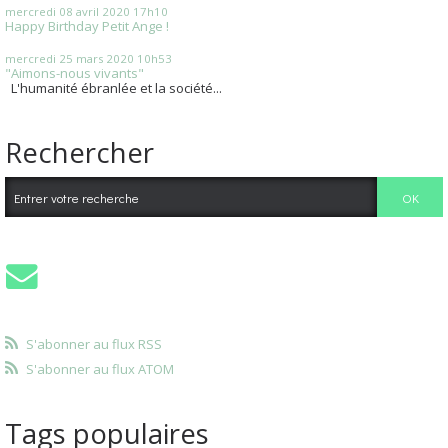
mercredi 08
avril 2020
17h10
Happy Birthday Petit Ange !
mercredi 25
mars 2020
10h53
"Aimons-nous vivants"
L'humanité ébranlée et la société...
Rechercher
S'abonner au flux RSS
S'abonner au flux ATOM
Tags populaires