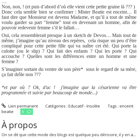
…
Non, non, ! (et puis d’abord d’où elle vient cette petite graine là ??? )
Donc cela semble bien se confirmer : Mister Beatie est enceint… Il
faut dire que Monsieur est devenu Madame, et qu’il a tout de même
voulu garder sa part "femme" tout en devenant un homme, afin de
pouvoir redevenir femme s’il le fallait…
Oui, cela ressemblerait presque à un sketch de Devos… Mais tout de
même, j’imagine qu’au niveau des repères,
cela risque un peu d’être
compliqué pour cette petite fille qui va naître cet été. Qui porte la
culotte (ou le slip) ? Qui fait des enfants ? Qui les porte ? Qui
accouche ? Quelles sont les différences entre un homme et une
femme ?
S’imaginer sortant du ventre de son père* sous le regard de sa mère,
ça fait drôle non ???
*et par où ? Ok, d'ac ! j'imagine que la césarienne va être
programmée et suivie par beaucoup de monde...)
Lien permanent
Catégories :
Educatif - Insolite
Tags :
enceint
beatie
5
À propos
On se dit que cette mode des blogs est quelque peu dérisoire, il y en a...