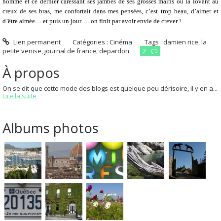
homme et ce dernier caressant ses jambes de ses grosses mains ou la lovant au
creux de ses bras, me confortait dans mes pensées, c’est trop beau, d’aimer et
d’être aimée… et puis un jour…. on finit par avoir envie de crever !
Lien permanent
Catégories :
Cinéma
Tags :
damien rice
,
la
petite venise
,
journal de france
,
depardon
2
À propos
On se dit que cette mode des blogs est quelque peu dérisoire, il y en a...
Lire la suite
Albums photos