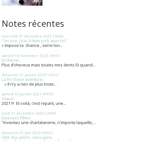
Notes récentes
mercredi 31
décembre 2025
15h06
"Un jour, j'irai à New york avec toi"
« Impose ta chance , serre ton...
samedi 18
novembre 2023
20h53
En Berne...
Plus d’cheveux mais toutes mes dents Et quand...
dimanche 01
janvier 2023
13h53
La fin d'une aventure...
« Il n'y a rien de plus triste...
samedi 02
janvier 2021
09h59
Voeux
2021 !!! Et voilà, c’est reparti, une...
lundi 21
décembre 2020
22h03
Joyeuses Fêtes
"Inventez une charlatanerie, n'importe laquelle,...
dimanche 21
juin 2020
06h52
Fête des pères, sans père...