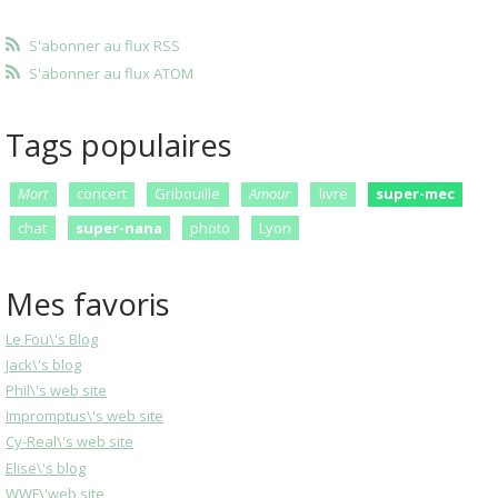
S'abonner au flux RSS
S'abonner au flux ATOM
Tags populaires
Mort
concert
Gribouille
Amour
livre
super-mec
chat
super-nana
photo
Lyon
Mes favoris
Le Fou\'s Blog
Jack\'s blog
Phil\'s web site
Impromptus\'s web site
Cy-Real\'s web site
Elise\'s blog
WWF\'web site