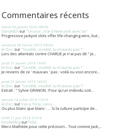
Commentaires récents
mardi 06
janvier 2026
08h30
DonaldOi
sur
"Un jour, j'irai à New york avec toi"
Progressive jackpot slots offer life-changing wins, but...
vendredi 08
février 2019
09h56
le Doc.
sur
"Société, société, tu m'auras pas !"
Lors des attentats contre CHARLIE je n'ai pas dit " Je...
jeudi 31
janvier 2019
14h41
le Doc.
sur
"Société, société, tu m'auras pas !"
Je reviens de ce ' mauvais ' pas : voilà ou voici encore...
jeudi 31
janvier 2019
14h32
le Doc.
sur
"Société, société, tu m'auras pas !"
Extrait : " Sylvie GRANON : Pour qu'un individu soit...
samedi 14
juillet 2018
13h14
le Doc.
sur
Vas-y Tony, vas-y....
Ou plus blanc que blanc : … Si la culture participe de...
lundi 11
juin 2018
21h14
krisdeblog
sur
Folia
Merci Mathilde pour cette précision... Tout comme Jack,...