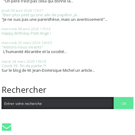
"Un père n’est pas celui qui donne la...
jeudi 09
avril 2020
11h17
"Bien plus petit qu'une aile de papillon, je...
"Je ne suis pas une parenthèse, mais un avertissement"...
mercredi 08
avril 2020
17h10
Happy Birthday Petit Ange !
mercredi 25
mars 2020
10h53
"Aimons-nous vivants"
L'humanité ébranlée et la société...
mardi 24
mars 2020
13h18
Covid-19 : fin de partie ?!
Sur le blog de M. Jean-Dominique Michel un article...
Rechercher