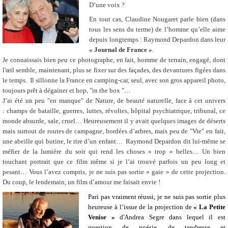
D’une voix ?
En tout cas, Claudine Nougaret parle bien (dans
tous les sens du terme) de l’homme qu’elle aime
depuis longtemps : Raymond Depardon dans leur
« Journal de France
»
.
Je connaissais bien peu ce photographe, en fait, homme de terrain, engagé, dont
l'œil semble, maintenant, plus se fixer sur des façades, des devantures figées dans
le temps. Il sillonne la France en camping-car, seul, avec son gros appareil photo,
toujours prêt à dégainer et hop, "in the box "…
J’ai été un peu "en manque" de Nature, de beauté naturelle, face à cet univers
: champs de bataille, guerres, luttes, révoltes, hôpital psychiatrique, tribunal, ce
monde absurde, sale, cruel… Heureusement il y avait quelques images de déserts
mais surtout de routes de campagne, bordées d’arbres, mais peu de "Vie" en fait,
une abeille qui butine, le rire d’un enfant… Raymond Depardon dit lui-même se
méfier de la lumière du soir qui rend les choses « trop » belles… Un bien
touchant portrait que ce film même si je l’ai trouvé parfois un peu long et
pesant… Vous l’avez compris, je ne suis pas sortie « gaie » de cette projection.
Du coup, le lendemain, un film d’amour me faisait envie !
Pari pas
vraiment réussi, je ne suis pas sortie plus
heureuse à l’issue de la projection de
« La Petite
Venise »
d'Andrea Segre dans lequel il est
question de poésie, de tendresse et