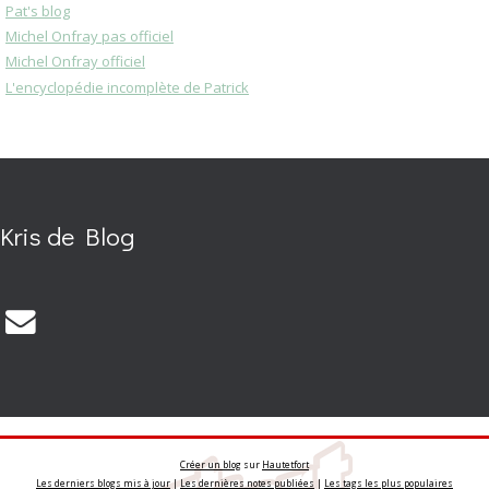
Pat's blog
Michel Onfray pas officiel
Michel Onfray officiel
L'encyclopédie incomplète de Patrick
Kris de Blog
Créer un blog
sur
Hautetfort
Les derniers blogs mis à jour
|
Les dernières notes publiées
|
Les tags les plus populaires