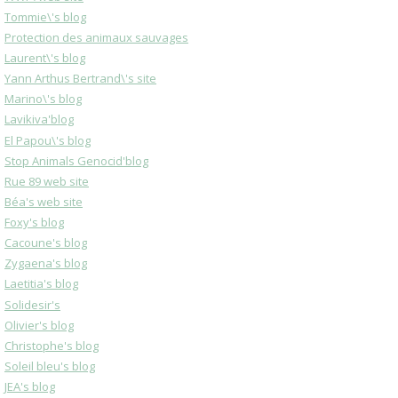
Tommie\'s blog
Protection des animaux sauvages
Laurent\'s blog
Yann Arthus Bertrand\'s site
Marino\'s blog
Lavikiva'blog
El Papou\'s blog
Stop Animals Genocid'blog
Rue 89 web site
Béa's web site
Foxy's blog
Cacoune's blog
Zygaena's blog
Laetitia's blog
Solidesir's
Olivier's blog
Christophe's blog
Soleil bleu's blog
JEA's blog