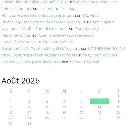
Russie-Ukraine : Bilan du 5 août 2026
sur
l'information nationaliste
Chirac à Conques
sur
La senteur de l'esprit
Humour. France Inter vient de présenter...
sur
XYZ, ABCD
Ulrich Siegmund exprime des doutes quant à...
sur
Lionel Baland
Le Japon et l’Arabie Saoudite mettent...
sur
Euro-Synergies
Pépiements (592)
sur
Guerre civile et yaourt allégé (3)
Jardins à Versailles...
sur
peintures-émois
Reconquête! 22 : Total soutien à Erik Tegnér...
sur
SYNTHESE NATIONALE
J’ai toujours l’espérance de grandes choses
sur
Raymond Alcovère
06 août 2026 : les pieds dans l'eau
sur
le croquis de côté
Août 2026
D
L
M
M
J
V
S
1
2
3
4
5
6
7
8
9
10
11
12
13
14
15
16
17
18
19
20
21
22
23
24
25
26
27
28
29
30
31