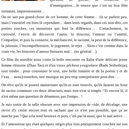
d’immigration
…
Je trouve que c’est un bon film
intim
iste, impressionniste…
On ne sait pas grand-chose de cet homme, de cette femme… ils se parlent peu,
mais l’essentiel est bien là cependant… dans leurs regards, dans ces non-dits, ces
petites touches, ces intentions qui font la différence…
L’attachement, la
curiosité, l’envie de découvrir l’autre, la douceur, l’amour ou l’amitié,
l’empathie, et puis la connerie, la méchanceté, le racisme, la peur de la différence,
la jalousie, l’incompréhension, le jugement, le rejet… Alors c’est comme dans la
vraie vie, les histoires d’amour finissent mal… (en général…).
Ce film du sensible nous conte la belle rencontre en Italie d'une délicate jeune
femme chinoise (Zhao Tao) et d'un vieux pêcheur yougoslave (Rade Serbedzija),
tout tendre... pour couronner le tout,
une belle lumière et de la poésie ( et de
l’eau… aussi) toutefois, une musique un peu trop omniprésente peut-être….
On rêve qu'ils se posent maintenant qu'ils se sont trouvés, qu'ils fassent un bout
de racine commune ces deux déracinés, mais rien n'est si simple ! Et encore là, il
n'est même pas question de désamour, pas l'temps... !
Je suis sortie de la salle obscure avec une impression de vide, de décalage, une
envie d'y croire encore tout en sachant que ce n'est pas possible, que ça ne
marche pas ! Que cela rend heureux et puis, c’est par là aussi, que le mal arrive….
Et l’amoureuse qui était quelques sièges plus loin pratiquement couchée sur son