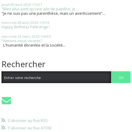
jeudi 09
avril 2020
11h17
"Bien plus petit qu'une aile de papillon, je...
"Je ne suis pas une parenthèse, mais un avertissement"...
mercredi 08
avril 2020
17h10
Happy Birthday Petit Ange !
mercredi 25
mars 2020
10h53
"Aimons-nous vivants"
L'humanité ébranlée et la société...
Rechercher
S'abonner au flux RSS
S'abonner au flux ATOM