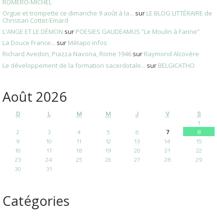
ROMERO-MICHEL
Orgue et trompette ce dimanche 9 août à la...
sur
LE BLOG LITTÉRAIRE de
Christian Cottet-Emard
L'ANGE ET LE DÉMON
sur
POESIES GAUDEAMUS ”Le Moulin à Farine”
La Douce France...
sur
Métapo infos
Richard Avedon, Piazza Navona, Rome 1946
sur
Raymond Alcovère
Le développement de la formation sacerdotale...
sur
BELGICATHO
Août 2026
D
L
M
M
J
V
S
1
2
3
4
5
6
7
8
9
10
11
12
13
14
15
16
17
18
19
20
21
22
23
24
25
26
27
28
29
30
31
Catégories