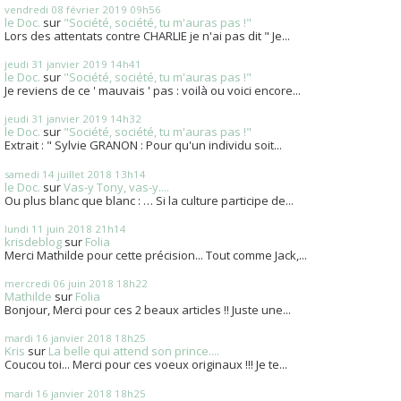
vendredi 08
février 2019
09h56
le Doc.
sur
"Société, société, tu m'auras pas !"
Lors des attentats contre CHARLIE je n'ai pas dit " Je...
jeudi 31
janvier 2019
14h41
le Doc.
sur
"Société, société, tu m'auras pas !"
Je reviens de ce ' mauvais ' pas : voilà ou voici encore...
jeudi 31
janvier 2019
14h32
le Doc.
sur
"Société, société, tu m'auras pas !"
Extrait : " Sylvie GRANON : Pour qu'un individu soit...
samedi 14
juillet 2018
13h14
le Doc.
sur
Vas-y Tony, vas-y....
Ou plus blanc que blanc : … Si la culture participe de...
lundi 11
juin 2018
21h14
krisdeblog
sur
Folia
Merci Mathilde pour cette précision... Tout comme Jack,...
mercredi 06
juin 2018
18h22
Mathilde
sur
Folia
Bonjour, Merci pour ces 2 beaux articles !! Juste une...
mardi 16
janvier 2018
18h25
Kris
sur
La belle qui attend son prince....
Coucou toi... Merci pour ces voeux originaux !!! Je te...
mardi 16
janvier 2018
18h25