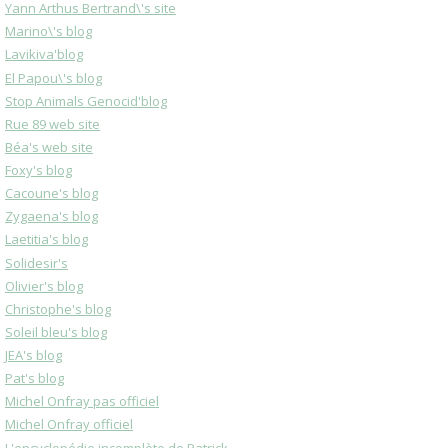
Yann Arthus Bertrand\'s site
Marino\'s blog
Lavikiva'blog
El Papou\'s blog
Stop Animals Genocid'blog
Rue 89 web site
Béa's web site
Foxy's blog
Cacoune's blog
Zygaena's blog
Laetitia's blog
Solidesir's
Olivier's blog
Christophe's blog
Soleil bleu's blog
JEA's blog
Pat's blog
Michel Onfray pas officiel
Michel Onfray officiel
L'encyclopédie incomplète de Patrick