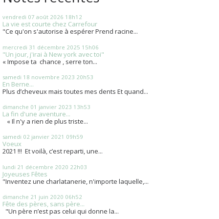
vendredi 07
août 2026
18h12
La vie est courte chez Carrefour
"Ce qu'on s'autorise à espérer Prend racine...
mercredi 31
décembre 2025
15h06
"Un jour, j'irai à New york avec toi"
« Impose ta chance , serre ton...
samedi 18
novembre 2023
20h53
En Berne...
Plus d’cheveux mais toutes mes dents Et quand...
dimanche 01
janvier 2023
13h53
La fin d'une aventure...
« Il n'y a rien de plus triste...
samedi 02
janvier 2021
09h59
Voeux
2021 !!! Et voilà, c’est reparti, une...
lundi 21
décembre 2020
22h03
Joyeuses Fêtes
"Inventez une charlatanerie, n'importe laquelle,...
dimanche 21
juin 2020
06h52
Fête des pères, sans père...
"Un père n’est pas celui qui donne la...