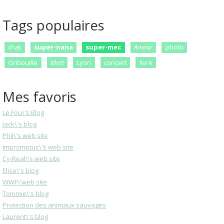
Tags populaires
chat
super-nana
super-mec
Amour
photo
Gribouille
Mort
Lyon
concert
livre
Mes favoris
Le Fou\'s Blog
Jack\'s blog
Phil\'s web site
Impromptus\'s web site
Cy-Real\'s web site
Elise\'s blog
WWF\'web site
Tommie\'s blog
Protection des animaux sauvages
Laurent\'s blog