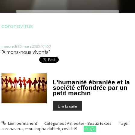
coronavirus
mercredi 25
mars 2020
10h53
"Aimons-nous vivants"
L'humanité ébranlée et la
société
effondrée
par un
petit machin
Lire la suite
Lien permanent
Catégories :
A méditer - Beaux textes
Tags :
coronavirus
,
moustapha dahleb
,
covid-19
0