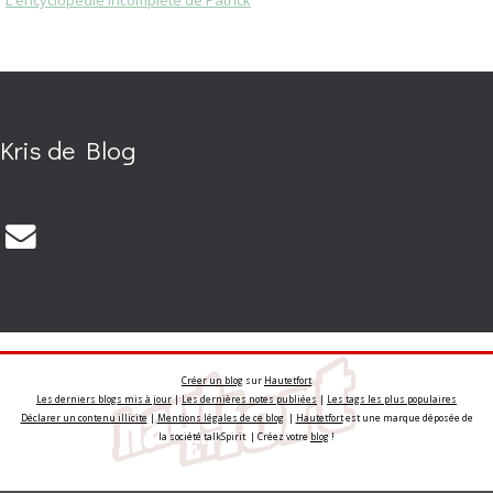
Kris de Blog
Créer un blog
sur
Hautetfort
Les derniers blogs mis à jour
|
Les dernières notes publiées
|
Les tags les plus populaires
Déclarer un contenu illicite
|
Mentions légales de ce blog
|
Hautetfort
est une marque déposée de
la société talkSpirit | Créez votre
blog
!