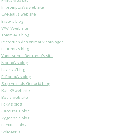
Phil\'s web site
Impromptus\'s web site
Cy-Real\'s web site
Elise\'s blog
WWF\'web site
Tommie\'s blog
Protection des animaux sauvages
Laurent\'s blog
Yann Arthus Bertrand\'s site
Marino\'s blog
Lavikiva'blog
El Papou\'s blog
Stop Animals Genocid'blog
Rue 89 web site
Béa's web site
Foxy's blog
Cacoune's blog
Zygaena's blog
Laetitia's blog
Solidesir's