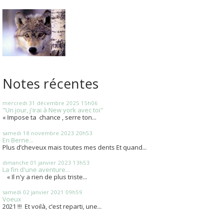
Notes récentes
mercredi 31
décembre 2025
15h06
"Un jour, j'irai à New york avec toi"
« Impose ta chance , serre ton...
samedi 18
novembre 2023
20h53
En Berne...
Plus d’cheveux mais toutes mes dents Et quand...
dimanche 01
janvier 2023
13h53
La fin d'une aventure...
« Il n'y a rien de plus triste...
samedi 02
janvier 2021
09h59
Voeux
2021 !!! Et voilà, c’est reparti, une...