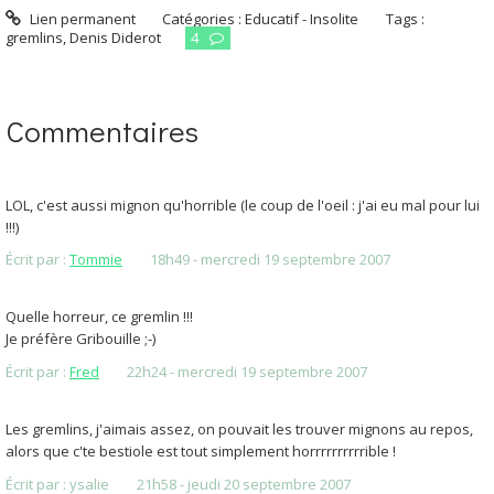
Lien permanent
Catégories :
Educatif - Insolite
Tags :
gremlins
,
Denis Diderot
4
Commentaires
LOL, c'est aussi mignon qu'horrible (le coup de l'oeil : j'ai eu mal pour lui
!!!)
Écrit par :
Tommie
18h49
-
mercredi 19
septembre 2007
Quelle horreur, ce gremlin !!!
Je préfère Gribouille ;-)
Écrit par :
Fred
22h24
-
mercredi 19
septembre 2007
Les gremlins, j'aimais assez, on pouvait les trouver mignons au repos,
alors que c'te bestiole est tout simplement horrrrrrrrrrible !
Écrit par :
ysalie
21h58
-
jeudi 20
septembre 2007