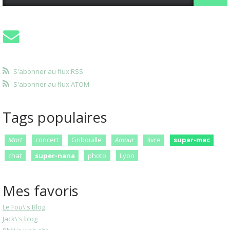
S'abonner au flux RSS
S'abonner au flux ATOM
Tags populaires
Mort
concert
Gribouille
Amour
livre
super-mec
chat
super-nana
photo
Lyon
Mes favoris
Le Fou\'s Blog
Jack\'s blog