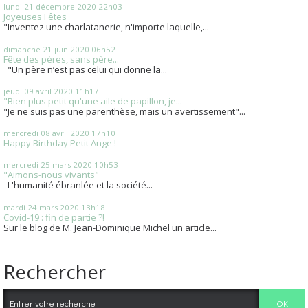
lundi 21
décembre 2020
22h03
Joyeuses Fêtes
"Inventez une charlatanerie, n'importe laquelle,...
dimanche 21
juin 2020
06h52
Fête des pères, sans père...
"Un père n’est pas celui qui donne la...
jeudi 09
avril 2020
11h17
"Bien plus petit qu'une aile de papillon, je...
"Je ne suis pas une parenthèse, mais un avertissement"...
mercredi 08
avril 2020
17h10
Happy Birthday Petit Ange !
mercredi 25
mars 2020
10h53
"Aimons-nous vivants"
L'humanité ébranlée et la société...
mardi 24
mars 2020
13h18
Covid-19 : fin de partie ?!
Sur le blog de M. Jean-Dominique Michel un article...
Rechercher