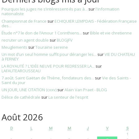
Pourquoi les juges ne s’intéressent-ils pas à...
sur
l'information
nationaliste
Championnat de France
sur
ECHIQUIER LEMPDAIS - Fédération Française
des...
Étude n°7 le don de l’Amour 1 Corinthiens...
sur
Bible et vie chretienne
recruter un agent double
sur
BLOGJFV
Meuglements
sur
Touraine sereine
Un mot d’un seul homme suffit pour déranger les...
sur
VIE DU CHATEAU
à FERNEY
LA ROYAUTÉ ? L'IDÉE NEUVE POUR REDRESSER LA...
sur
LAFAUTEAROUSSEAU
7 août. Saint Gaëtan de Thiène, fondateurs des...
sur
Vie des Saints -
Saint du jour
UN JOUR, UNE CITATION (cxxv)
sur
Alain Van Praet - BLOG
Délice de cathédrale
sur
La senteur de l'esprit
Août 2026
D
L
M
M
J
V
S
1