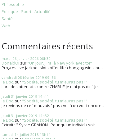
Philosophie
Politique - Sport - Actualité
Santé
Web
Commentaires récents
mardi 06
janvier 2026
08h30
DonaldOi
sur
"Un jour, j'irai à New york avec toi"
Progressive jackpot slots offer life-changing wins, but...
vendredi 08
février 2019
09h56
le Doc.
sur
"Société, société, tu m'auras pas !"
Lors des attentats contre CHARLIE je n'ai pas dit " Je...
jeudi 31
janvier 2019
14h41
le Doc.
sur
"Société, société, tu m'auras pas !"
Je reviens de ce ' mauvais ' pas : voilà ou voici encore...
jeudi 31
janvier 2019
14h32
le Doc.
sur
"Société, société, tu m'auras pas !"
Extrait : " Sylvie GRANON : Pour qu'un individu soit...
samedi 14
juillet 2018
13h14
le Doc.
sur
Vas-y Tony, vas-y....