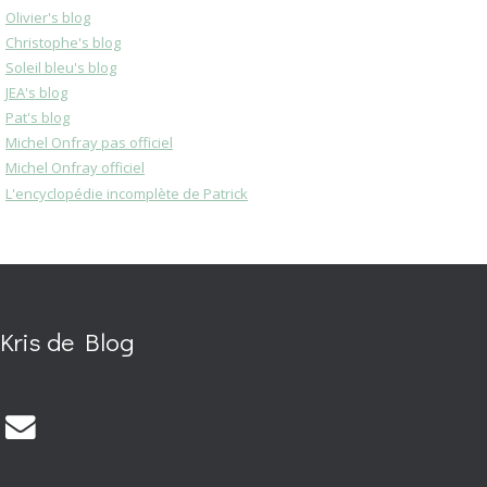
Olivier's blog
Christophe's blog
Soleil bleu's blog
JEA's blog
Pat's blog
Michel Onfray pas officiel
Michel Onfray officiel
L'encyclopédie incomplète de Patrick
Kris de Blog