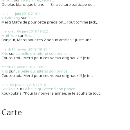
Ou plus blanc que blanc : … Si la culture participe de...
lundi 11
juin 2018
21h14
krisdeblog
sur
Folia
Merci Mathilde pour cette précision... Tout comme Jack,...
mercredi 06
juin 2018
18h22
Mathilde
sur
Folia
Bonjour, Merci pour ces 2 beaux articles !! Juste une...
mardi 16
janvier 2018
18h25
Kris
sur
La belle qui attend son prince....
Coucou toi... Merci pour ces voeux originaux !!! Je te...
mardi 16
janvier 2018
18h25
Kris
sur
La belle qui attend son prince....
Coucou toi... Merci pour ces voeux originaux !!! Je te...
lundi 08
janvier 2018
17h18
Lavikiva
sur
La belle qui attend son prince....
Koukoukris, "Pour la nouvelle année, je te souhaite tout...
Carte