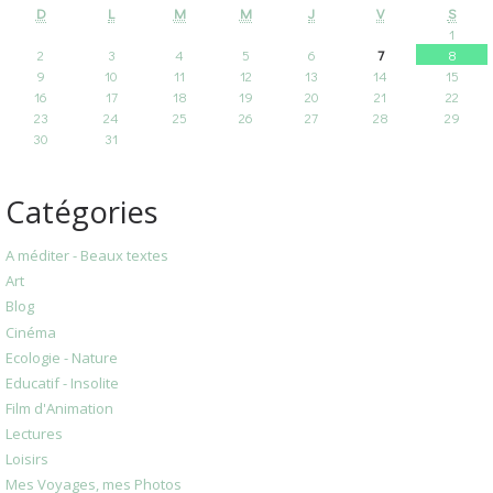
D
L
M
M
J
V
S
1
2
3
4
5
6
7
8
9
10
11
12
13
14
15
16
17
18
19
20
21
22
23
24
25
26
27
28
29
30
31
Catégories
A méditer - Beaux textes
Art
Blog
Cinéma
Ecologie - Nature
Educatif - Insolite
Film d'Animation
Lectures
Loisirs
Mes Voyages, mes Photos