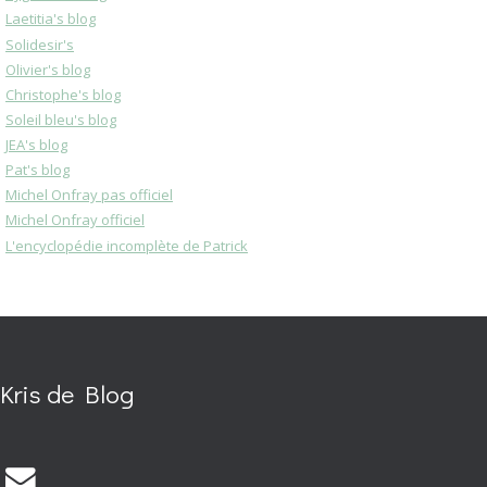
Laetitia's blog
Solidesir's
Olivier's blog
Christophe's blog
Soleil bleu's blog
JEA's blog
Pat's blog
Michel Onfray pas officiel
Michel Onfray officiel
L'encyclopédie incomplète de Patrick
Kris de Blog