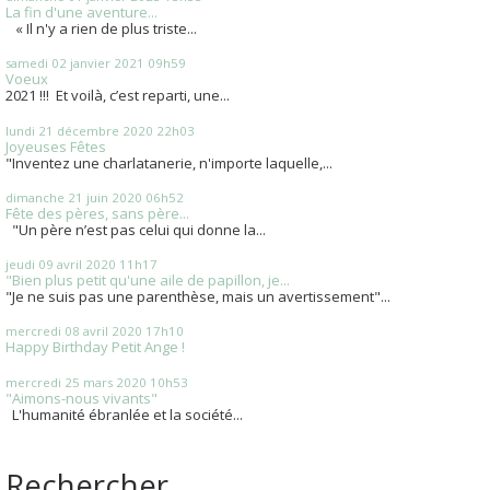
La fin d'une aventure...
« Il n'y a rien de plus triste...
samedi 02
janvier 2021
09h59
Voeux
2021 !!! Et voilà, c’est reparti, une...
lundi 21
décembre 2020
22h03
Joyeuses Fêtes
"Inventez une charlatanerie, n'importe laquelle,...
dimanche 21
juin 2020
06h52
Fête des pères, sans père...
"Un père n’est pas celui qui donne la...
jeudi 09
avril 2020
11h17
"Bien plus petit qu'une aile de papillon, je...
"Je ne suis pas une parenthèse, mais un avertissement"...
mercredi 08
avril 2020
17h10
Happy Birthday Petit Ange !
mercredi 25
mars 2020
10h53
"Aimons-nous vivants"
L'humanité ébranlée et la société...
Rechercher