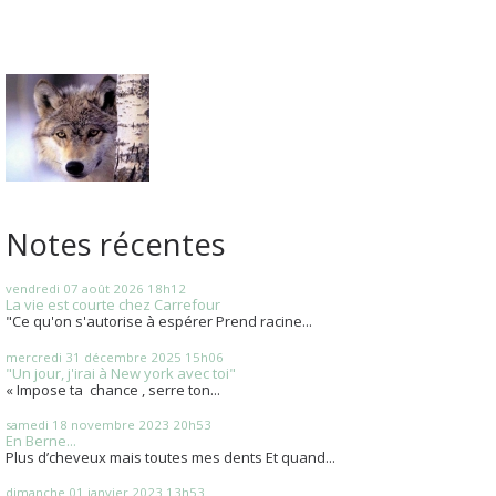
Notes récentes
vendredi 07
août 2026
18h12
La vie est courte chez Carrefour
"Ce qu'on s'autorise à espérer Prend racine...
mercredi 31
décembre 2025
15h06
"Un jour, j'irai à New york avec toi"
« Impose ta chance , serre ton...
samedi 18
novembre 2023
20h53
En Berne...
Plus d’cheveux mais toutes mes dents Et quand...
dimanche 01
janvier 2023
13h53