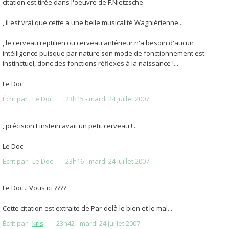
citation est tirée dans l'oeuvre de F.Nietzsche.
, il est vrai que cette a une belle musicalité Wagnièrienne...
, le cerveau reptilien ou cerveau antérieur n'a besoin d'aucun
intélligence puisque par nature son mode de fonctionnement est
instinctuel, donc des fonctions réflexes à la naissance !...
Le Doc
Écrit par :
Le Doc
23h15
-
mardi 24
juillet 2007
, précision Einstein avait un petit cerveau !...
Le Doc
Écrit par :
Le Doc
23h16
-
mardi 24
juillet 2007
Le Doc... Vous ici ????
Cette citation est extraite de Par-delà le bien et le mal...
Écrit par :
kris
23h42
-
mardi 24
juillet 2007