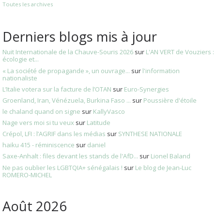
Toutes les archives
Derniers blogs mis à jour
Nuit Internationale de la Chauve-Souris 2026
sur
L'AN VERT de Vouziers :
écologie et...
« La société de propagande », un ouvrage...
sur
l'information
nationaliste
L’Italie votera sur la facture de l’OTAN
sur
Euro-Synergies
Groenland, Iran, Vénézuela, Burkina Faso ...
sur
Poussière d'étoile
le chaland quand on signe
sur
KallyVasco
Nage vers moi si tu veux
sur
Latitude
Crépol, LFI : l’AGRIF dans les médias
sur
SYNTHESE NATIONALE
haiku 415 - réminiscence
sur
daniel
Saxe-Anhalt : files devant les stands de l'AfD...
sur
Lionel Baland
Ne pas oublier les LGBTQIA+ sénégalais !
sur
Le blog de Jean-Luc
ROMERO-MICHEL
Août 2026