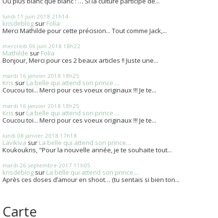
Ou plus blanc que blanc : … Si la culture participe de...
lundi 11
juin 2018
21h14
krisdeblog
sur
Folia
Merci Mathilde pour cette précision... Tout comme Jack,...
mercredi 06
juin 2018
18h22
Mathilde
sur
Folia
Bonjour, Merci pour ces 2 beaux articles !! Juste une...
mardi 16
janvier 2018
18h25
Kris
sur
La belle qui attend son prince....
Coucou toi... Merci pour ces voeux originaux !!! Je te...
mardi 16
janvier 2018
18h25
Kris
sur
La belle qui attend son prince....
Coucou toi... Merci pour ces voeux originaux !!! Je te...
lundi 08
janvier 2018
17h18
Lavikiva
sur
La belle qui attend son prince....
Koukoukris, "Pour la nouvelle année, je te souhaite tout...
mardi 26
septembre 2017
11h05
krisdeblog
sur
La belle qui attend son prince....
Après ces doses d’amour en shoot… (tu sentais si bien ton...
Carte