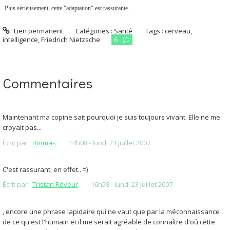
Plus sérieusement, cette "adaptation" est rassurante...
Lien permanent
Catégories :
Santé
Tags :
cerveau
,
intelligence
,
Friedrich Nietzsche
6
Commentaires
Maintenant ma copine sait pourquoi je suis toujours vivant. Elle ne me
croyait pas...
Écrit par :
thomas
14h08
-
lundi 23
juillet 2007
C'est rassurant, en effet.. =)
Écrit par :
Tristan Rêveur
16h58
-
lundi 23
juillet 2007
, encore une phrase lapidaire qui ne vaut que par la méconnaissance
de ce qu'est l'humain et il me serait agréable de connaître d'oû cette