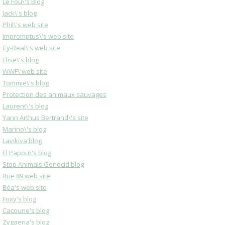
Le Fou\'s Blog
Jack\'s blog
Phil\'s web site
Impromptus\'s web site
Cy-Real\'s web site
Elise\'s blog
WWF\'web site
Tommie\'s blog
Protection des animaux sauvages
Laurent\'s blog
Yann Arthus Bertrand\'s site
Marino\'s blog
Lavikiva'blog
El Papou\'s blog
Stop Animals Genocid'blog
Rue 89 web site
Béa's web site
Foxy's blog
Cacoune's blog
Zygaena's blog