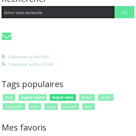
S'abonner au flux RSS
S'abonner au flux ATOM
Tags populaires
chat
super-nana
super-mec
Amour
photo
Gribouille
Mort
Lyon
concert
livre
Mes favoris