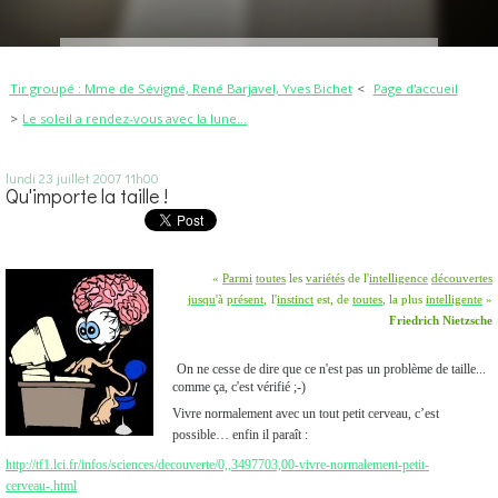
Tir groupé : Mme de Sévigné, René Barjavel, Yves Bichet
Page d'accueil
Le soleil a rendez-vous avec la lune...
lundi 23
juillet 2007
11h00
Qu'importe la taille !
«
Parmi
toutes
les
variétés
de l'
intelligence
découvertes
jusqu
'à
présent
,
l'
instinct
est, de
toutes
, la plus
intelligente
»
Friedrich Nietzsche
On ne cesse de dire que ce n'est pas un problème de taille...
comme ça, c'est vérifié ;-)
Vivre normalement avec un tout petit cerveau, c’est
possible… enfin il paraît :
http://tf1.lci.fr/infos/sciences/decouverte/0,,3497703,00-vivre-normalement-petit-
cerveau-.html