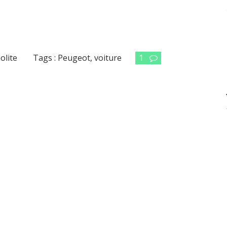
solite
Tags :
Peugeot
,
voiture
1