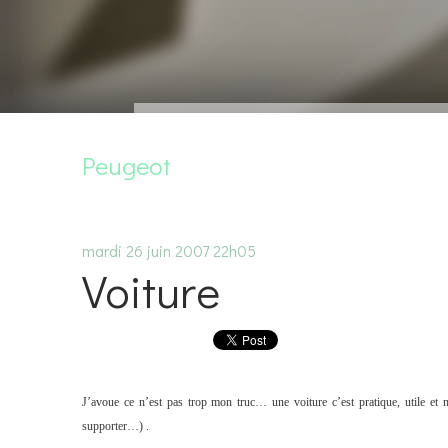
Peugeot
mardi 26
juin 2007
22h05
Voiture
J’avoue ce n’est pas trop mon truc… une voiture c’est pratique, utile et n
supporter…) .