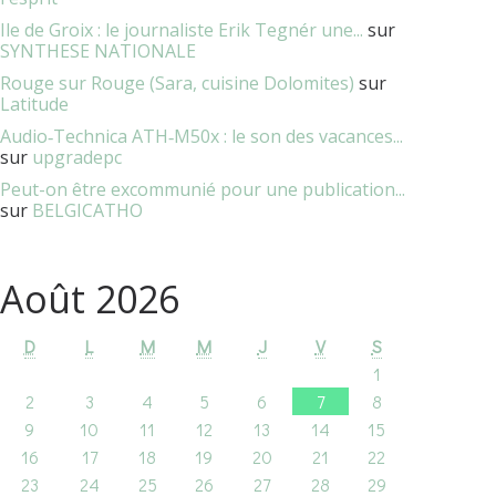
Ile de Groix : le journaliste Erik Tegnér une...
sur
SYNTHESE NATIONALE
Rouge sur Rouge (Sara, cuisine Dolomites)
sur
Latitude
Audio‑Technica ATH‑M50x : le son des vacances...
sur
upgradepc
Peut-on être excommunié pour une publication...
sur
BELGICATHO
Août 2026
D
L
M
M
J
V
S
1
2
3
4
5
6
7
8
9
10
11
12
13
14
15
16
17
18
19
20
21
22
23
24
25
26
27
28
29